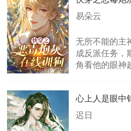
病，一个个的
上了还是无动
易朵云
力跟男主称兄
间变脸背叛他
无所不能的主
的恶事他都对
成反派任务，
一个权力滔天
角看他的眼神
右男主又报复
只为了让小主
个世界了。直
为了给娇气小
他说：【您需
心上人是眼中钉
后，竟然是为
年，存活下来
拥住了日思夜
迟日
再说一遍。】
世界苟活十年。