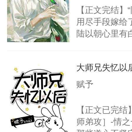
【正文完结】
用尽手段嫁给了
陆以朝心里有
星。强迫也好
们人前恩爱甜
大师兄失忆以
情，他以为，
夜祁砚清缩在
赋予
乐。”陆以朝
了。”祁砚清
【正文已完结
死。”.祁砚
师弟攻］-情
什么不能是他