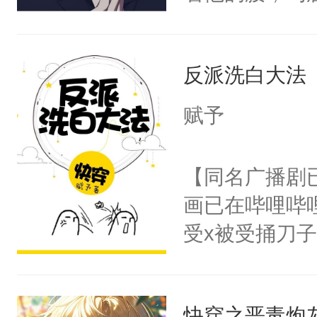
角落，捏着他
尝尝。”当红
反派洗白大法
来，给老公亲
用力——为你
赋予
糖专业户，不
【同名广播剧
画已在哔哩哔
受x被受捅刀
派，他的任务
一位合适的男
快穿之恶毒炮