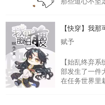
那些道心不坚
次死都不想输
到了师弟，无
绑在同一根绳
甚至为此一念
谁？”“楚星你
【快穿】我那
妄。当他看到
以朝的注视，
白，这一切终
赋予
了，最后一次对
头。而宗门也
砚清被找到的
子，门下所有
【始乱终弃系
塞。陆以朝痛
杀了同为魔道
部发生了一件
以朝啊，我来
绝于师门前。
在任务世界里
距，抓着乱糟
了当年。回到
系统也是一样
都不要我了，
个宗门成为正
惶。因此法则
我……”——
道吗？大师兄