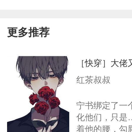
更多推荐
［快穿］大佬
红茶叔叔
宁书绑定了一
化他们，只是
着他的腰，勾