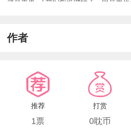
就是黑夜。l 我们也许做错了，但是男
意吗？我们也有嫉妒心，也有攀比。但
都不要求了，只希望他能爱上我们。不
作者
只要求他能平安健康的活下去……l 每
者有罪论是主人公最大的枷锁。我们永
的人被世界温柔对待。
推荐
打赏
1
票
0
耽币