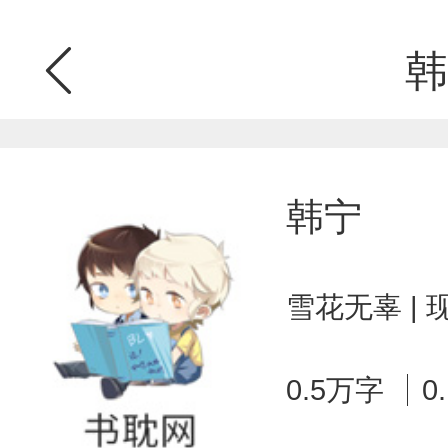
韩
韩宁
雪花无辜 |
0.5万字
0