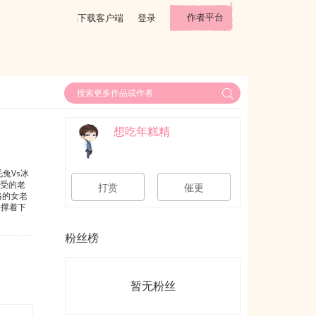
作者平台
下载客户端
登录
想吃年糕精
毛兔Vs冰
又受的老
打赏
催更
格的女老
手撑着下
旧是挡不
角带了些
粉丝榜
，似乎是
，永远的
暂无粉丝