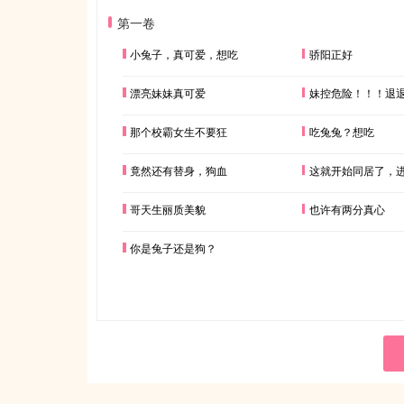
第一卷
小兔子，真可爱，想吃
骄阳正好
漂亮妹妹真可爱
妹控危险！！！退
那个校霸女生不要狂
吃兔兔？想吃
竟然还有替身，狗血
这就开始同居了，
哥天生丽质美貌
也许有两分真心
你是兔子还是狗？