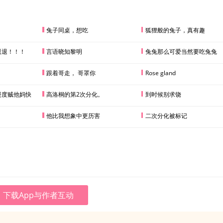
兔子同桌，想吃
狐狸般的兔子，真有趣
退退！！！
言语晓知黎明
兔兔那么可爱当然要吃兔兔
跟着哥走， 哥罩你
Rose gland
进度贼他妈快
高洛桐的第2次分化。
到时候别求饶
他比我想象中更历害
二次分化被标记
下载App与作者互动