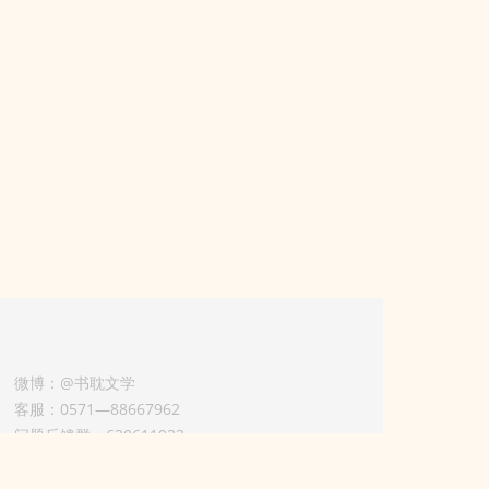
微博：@书耽文学
客服：0571—88667962
问题反馈群：630611933
版权业务联系人-淡风 QQ：
3614922414（加好友请备注合作来意）