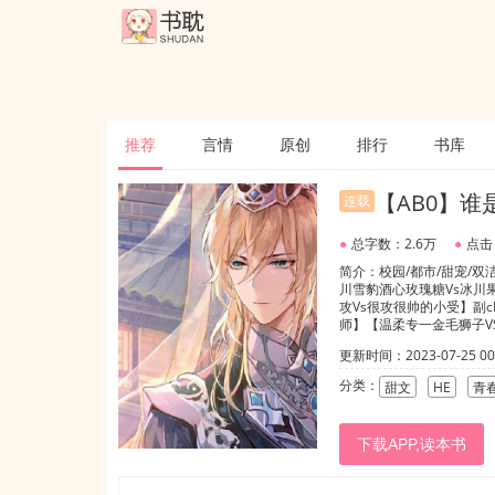
推荐
言情
原创
排行
书库
【AB0】谁
连载
●
总字数：2.6万
●
点击
简介：校园/都市/甜宠/双洁
川雪豹酒心玫瑰糖Vs冰川
攻Vs很攻很帅的小受】副
师】【温柔专一金毛狮子
巴，另一只手玩耍着手中
更新时间：2023-07-25 00:
住。一对兔耳朵在旁边的
笑意，那眼神像是碰见了
分类：
甜文
HE
青
被吓到了，缩了缩脖子。
自信，也引人欣赏。
下载APP,读本书