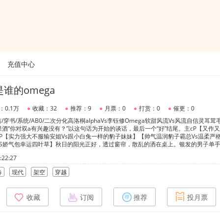
充值中心
是谁的omega
：0.1万
●
收藏：32
●
推荐：9
●
月票：0
●
打赏：0
●
催更：0
/穿书/系统/AB0/二次分化高洛桐alphaVs李钰修Omega软甜风流Vs风流自信灵耳茸
果酒“你对双a有兴趣没有？”以这句话为开始的谈话，最后一个“好”结尾。主cP【又作
cP【实力强大不服输安姐Vs跟小白兔一样的豹子妹妹】【帅气温润豹子霸总Vs温柔严
VS娇气包幸运四叶草】秋日的阳光正好，透过窗帘，散乱的洒在桌上。银发的男子单
的笔，脸上没有笑容，却依旧的吸人引目。身上是一种霸王的气息，虽说有收敛，却依
22:27
窗户上闪过，引的他侧目望去。是只兔子，看起来软萌萌的，很好欺负。不知不觉，唇
猎物的猎人，眼神执着，发着淡淡的幽光。窗外的小兔子感受到了这眼光，侧过头看来
春
现代
架空
穿越
一副柔弱的样子。雪豹只是勾了勾唇角，一副玩味的样子，似乎是等着猎物上钩的猎人
收藏
订阅
推荐
投月票