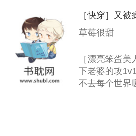
宝，年年想怀
笑。高明的猎
大的羽翼，揽
［快穿］又被
年，一个随时可
上说不要，心里就
语。“我的小信
信息素的娇软顶
多就是伪强制
草莓很甜
远……忠诚于
却因长相乖软
证，入股不亏
后，淮砚准备
钰年前十几年
［漂亮笨蛋美
住去路。男人
不谙世事的小
下老婆的攻1v
压，倏然钳住他
沦为伯父利用
不去每个世界
阅读tips:
的商界大佬池宴
容颜无处遮掩
西。2.主角均
小被灌输了Al
咬着不放。-
能依附他们的
从闻家讨回去
却把Alpha天
背，眼里是致