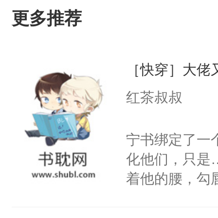
更多推荐
［快穿］大佬
红茶叔叔
宁书绑定了一
化他们，只是
着他的腰，勾
角落，捏着他
尝尝。”当红