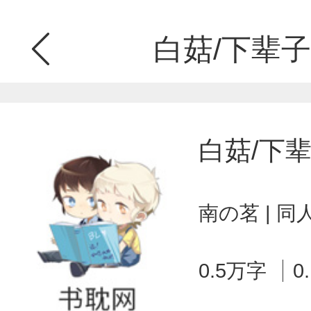
白菇/下辈子
白菇/下
南の茗 | 
0.5万字
0