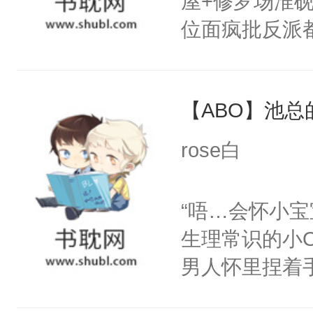
屋+修罗场淮
呵。后来——
位面疯批反派
里:“宝贝，
男人总会在第
我都可以给你
玩玩位面一:主
徒弟的手，步
【ABO】池总
哦。”淮砚戴
边，你哪里也
外的价钱。”
rose白
郁白的下巴将
器，欣赏他的神
让同学们看到
男人的身份，
“唔…会怀小
人压在马棚闷
攥住脚腕。男
生理常识的小O
狂，“你跑不
砚，你没有选择
男人怀里捏着
亲一亲你。”…
在这里……”
软的Omega
手，大反派们
的手，哽咽道