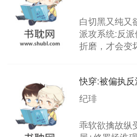
白切黑又纯又
派攻系统:反
折磨，才会变
郁白:好的，
反派就在你旁
快穿:被偏执
缓行驶在柏油
郁白淡漠的收
纪琲
的背包，纤弱
立的小白杨站
乖软欲擒故纵
后。系统:好