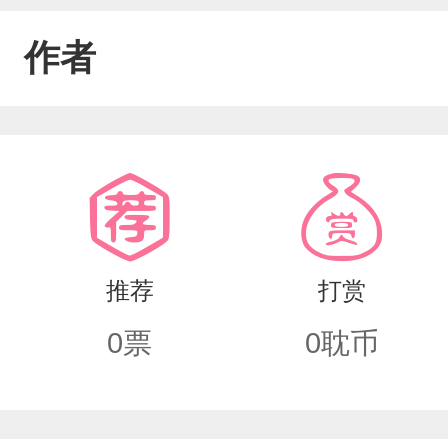
作者
推荐
打赏
0
票
0
耽币