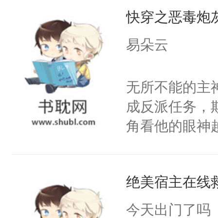
快穿之恶毒炮
来，给老公亲
用力——为你
易朵云
糖专业户，不
无所不能的主
成反派任务，
角看他的眼神
只为了让小主
为了给娇气小
绝美宿主在线
后，竟然是为
拥住了日思夜
今天出门了吗