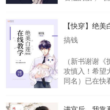
角落，捏着他
尝尝。”当红
【快穿】绝美
来，给老公亲
用力——为你
搞钱
糖专业户，不
（新书谢谢《
攻慎入！希望
同名）已在快
叭！】1V1
统界里面有个
进宫后，我靠