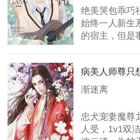
朝，一个从未
绝美哭包乖巧社
卫天还没亮，
为三种性别。
始终一人新生
腰：“陛下，
构与男子相同
的宿主，但是
不好了！”“那
了一颗红色的
个社恐小哭包
扣到怀里，安
得不开始在后
宿主，元宝只
顶替白莲花的
人，最终坐上
病美人师尊只
你，打他一巴
小白莲：“嘤嘤
右脸欠踹$￥#
胡说，我没碰
渐迷离
白嫩嫩一看就
这是你舅妈，快
前，抬手摸了
不愧是大佬，
忠犬宠妻魔尊
句：“魂淡！”元
悉，嗷？这不
人受，1v1
血：可爱，想
可以先看仙帝