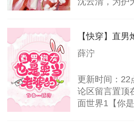
沈云清，为护
阴恻恻的看着
封印，昔日爱
招惹我的，你
自己知道，他
点头：“你自
【快穿】直男
其是纯金色的
谁！”反正有
的逆鳞，决战
薛泞
打工的！小世
后重妄苏醒上
码，泪水还没
逆鳞还亲了一
更新时间：2
了！尼玛！到
堂正正再战一
论区留言置顶
清倚在美人榻
面世界1【你
老等死中，勿
长大的竹马，
开启了帮死敌
抢了你要给竹
修为恢复后与