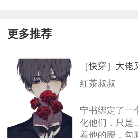
更多推荐
［快穿］大佬
红茶叔叔
宁书绑定了一
化他们，只是
着他的腰，勾