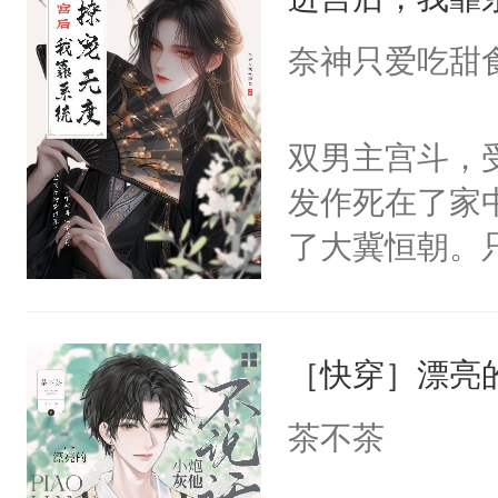
成为所有白莲
I，他们决定
奈神只爱吃甜
学子，莫之阳
莲花可不止有
双男主宫斗，
点脑袋，看着
发作死在了家
常见问题一：
了大冀恒朝。
教科书版：“
己的世界，并
样。”莫之阳
王名为云胤，
母的微笑：“
［快穿］漂亮
惜被人暗害，
留看着面前这
绝。主神知晓
茶不茶
人，突然醒悟
顾云去到大冀
问题二：废后