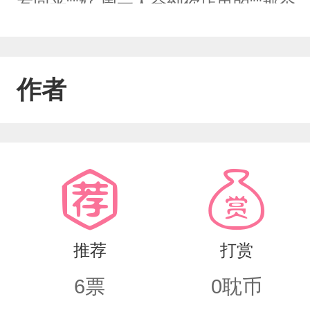
友回来""好,周一人会到你店里的""那
的？”"你好,李南星"
作者
推荐
打赏
6
票
0
耽币