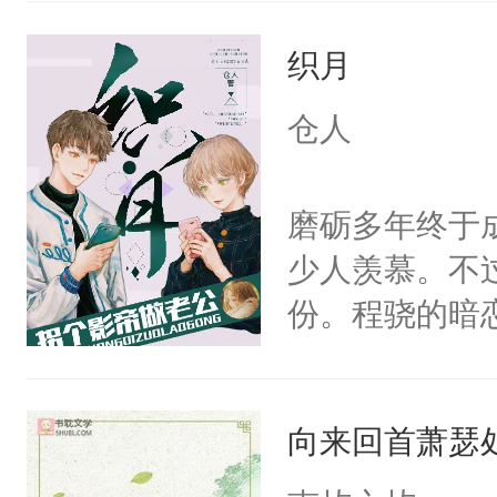
正妃位置。武
沚表示这是爱
武流苏势要查
织月
想，需得寸步
忙，武流苏帮
想往哪里跑呢
仓人
经起伏，在成
的绍君，附耳
手。但武流苏
的夫人，你倒
磨砺多年终于
炆对自己始终
手投降，说：
少人羡慕。不
最后关头帮赵
我背后拿开？”
份。程骁的暗
候，程老爷子
人一定不要对
向来回首萧瑟
纪人看着保守
挑了几件性感