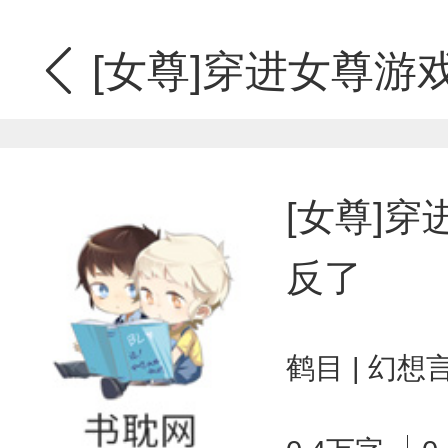
[女尊]穿进女尊游
[女尊]
反了
鹤目 | 幻想