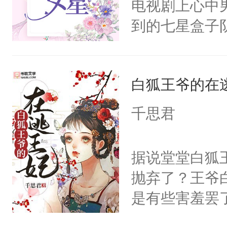
电视剧上心中
到的七星盒子
全侯之女武流
魄打碎，意外
白狐王爷的在
重生，莫星星
体，在莫星星
千思君
武流苏父兄皆
流苏容貌冠绝
据说堂堂白狐
宫宴上见到三
抛弃了？王爷
竭虑，但异域
是有些害羞罢
宴包裹里，有
个凡人屁股后