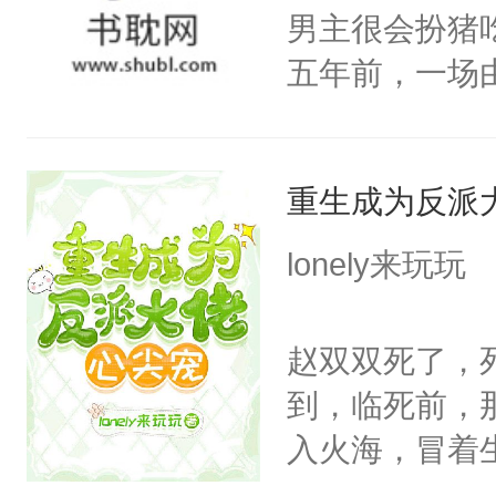
端王被立为太
男主很会扮猪
陶淑妃和姜德
五年前，一场
和两位公主在
年命丧黄泉。
我们也该回去
她，还将她送
线，男主鉴婊
重生成为反派
好了身体，也
年后赵知年回
lonely来玩玩
出代价。不管
狠手辣的心机
赵双双死了，
的其他人...
到，临死前，
——为什么她
入火海，冒着
小狗脱不开干
在心底的爱意