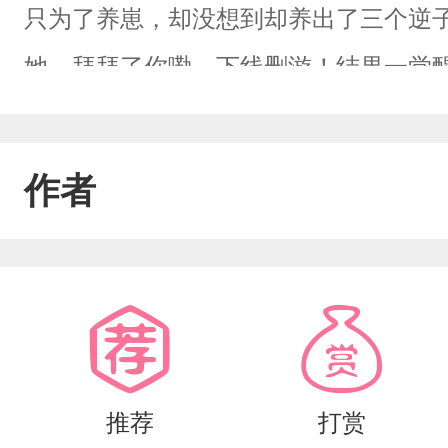
只为了养崽，却没想到却养出了三个逆
她。拜拜了你嘞。下线删游！结果一觉
被自己养的崽囚禁，这还不算完，逃走
证当天逃了……流言四起，地位动摇，
作者
发现未婚夫竟是自己尚未集齐的崽崽！
负她所望，又乖又软，慰藉了老母亲渴
光，之前的三个打上门来。各个求她垂
们带坏自己的崽崽。男主视角：身为欲望
通人，结婚也无所谓。可是突然间，未
推荐
打赏