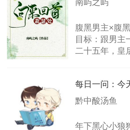
南屿之屿
发挥到了极致
戚恩的信息，
腹黑男主×腹
狗滚吧。]程骁
目标：跟男主
已发出，但被对
二十五年，皇
皇后，葬于黄
下葬后太子不
每日一问：今
第五年，沛帝
三皇子云黎晗
黔中酸汤鱼
云黎晰为明郡
下旨后长达五
年下黑心小狼