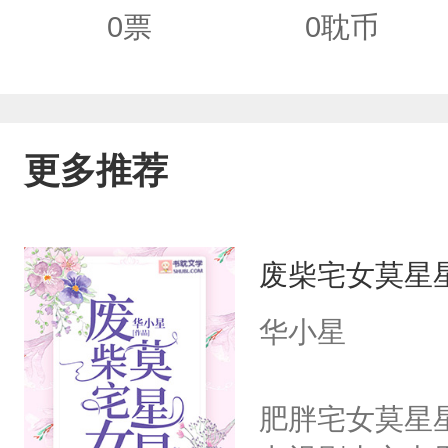
极好，温宁：喜欢~最初，席温喜欢席
0
票
0
耽币
望的席温只有恐慌。尤其是在那三个孩
锁自己所有欲念，连带着锁住了爱意。
巧可爱的崽崽如何让厌恶爱情的饲主动心
更多推荐
废柴宅女莫星
华小星
肥胖宅女莫星