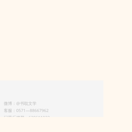
微博：@书耽文学
客服：0571—88667962
问题反馈群：630611933
版权业务联系人-淡风 QQ：
3614922414（加好友请备注合作来意）