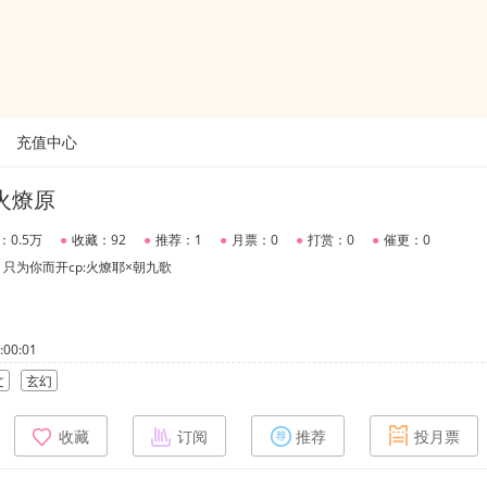
充值中心
火燎原
：0.5万
●
收藏：92
●
推荐：1
●
月票：0
●
打赏：0
●
催更：0
只为你而开cp:火燎耶×朝九歌
00:01
文
玄幻
收藏
订阅
推荐
投月票