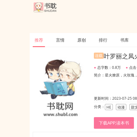
推荐
言情
原创
排行
书库
叶罗丽之凤
连载
●
总字数：0.8万
●
点击
简介：星火燎原，火玫瑰，
更新时间：2023-07-25 08:
分类：
HE
动漫
甜
下载APP,读本书