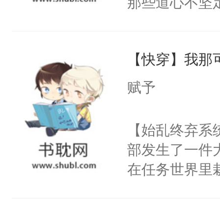
那些道心不坚
次死都不想输
到了师弟，无
绑在同一根绳
甚至为此一念
谁？”“楚星你
【快穿】我那
妄。当他看到
以朝的注视，
白，这一切终
赋予
了，最后一次对
头。而宗门也
砚清被找到的
子，门下所有
【始乱终弃系
塞。陆以朝痛
杀了同为魔道
部发生了一件
以朝啊，我来
绝于师门前。
在任务世界里
距，抓着乱糟
了当年。回到
系统也是一样
都不要我了，
个宗门成为正
惶。因此法则
我……”——
道吗？大师兄