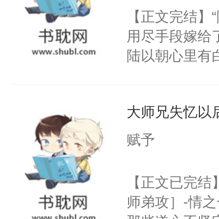
【正文完结】
用尽手段嫁给了
陆以朝心里有
星。强迫也好
们人前恩爱甜
大师兄失忆以
情，他以为，
夜祁砚清缩在
赋予
乐。”陆以朝
了。”祁砚清
【正文已完结
死。”.祁砚
师弟攻］-情
什么不能是他