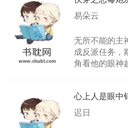
病，一个个的
上了还是无动
易朵云
力跟男主称兄
间变脸背叛他
无所不能的主
的恶事他都对
成反派任务，
一个权力滔天
角看他的眼神
右男主又报复
只为了让小主
个世界了。直
为了给娇气小
他说：【您需
心上人是眼中钉
后，竟然是为
年，存活下来
拥住了日思夜
迟日
再说一遍。】
世界苟活十年。