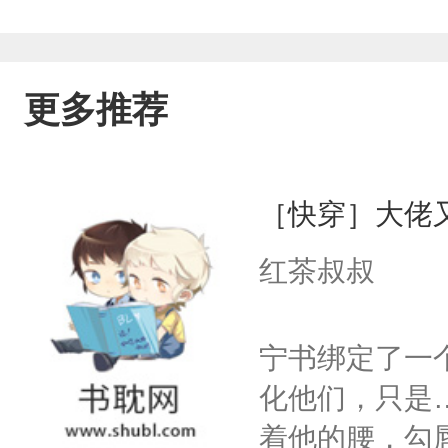
更多推荐
［快穿］大佬
红茶叔叔
宁书绑定了一
化他们，只是
着他的腰，勾