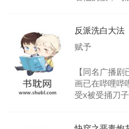
角落，捏着他
尝尝。”当红
反派洗白大法
来，给老公亲
用力——为你
赋予
糖专业户，不
【同名广播剧
画已在哔哩哔
受x被受捅刀
派，他的任务
一位合适的男
快穿之恶毒炮