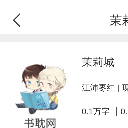
茉
茉莉城
江沛枣红 |
0.1万字
0