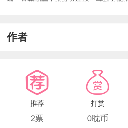
憾，是我的爱人还这么年轻，我却不能说出
君莫离。"
作者
推荐
打赏
2
票
0
耽币