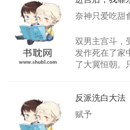
成为所有白莲
I，他们决定
奈神只爱吃甜
学子，莫之阳
莲花可不止有
双男主宫斗，
点脑袋，看着
发作死在了家
常见问题一：
了大冀恒朝。
教科书版：“
己的世界，并
样。”莫之阳
王名为云胤，
母的微笑：“
反派洗白大法
惜被人暗害，
留看着面前这
绝。主神知晓
赋予
人，突然醒悟
顾云去到大冀
问题二：废后