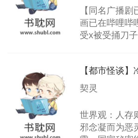
朝，一个从未
【同名广播剧
卫天还没亮，
为三种性别。
画已在哔哩哔
腰：“陛下，
构与男子相同
受x被受捅刀
不好了！”“那
了一颗红色的
派，他的任务
扣到怀里，安
得不开始在后
一位合适的男
顶替白莲花的
人，最终坐上
【都市怪谈】
病，一个个的
小白莲：“嘤嘤
上了还是无动
胡说，我没碰
契灵
力跟男主称兄
这是你舅妈，快
间变脸背叛他
不愧是大佬，
世界观：人存
的恶事他都对
悉，嗷？这不
邪念凝而为恶
一个权力滔天
可以先看仙帝