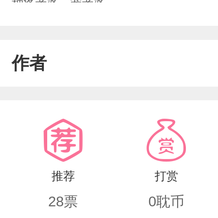
种疼老婆，宠老婆
作者
推荐
打赏
28
票
0
耽币