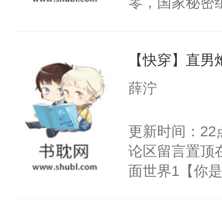
零，国家秘密
右男主又报复
士，以武力、
个世界了。直
界分三性：男
他说：【您需
【快穿】直男
子嗣）。盘龙
年，存活下来
孤独成性，被
薛泞
再说一遍。】
貌美送花郎，
世界苟活十年。
嘴硬心软、宠
更新时间：2
他才发现：他的
论区留言置顶
氓，本体是全
面世界1【你
来想逗逗人类
长大的竹马，
到油盐不进。
抢了你要给竹
本来只想成家