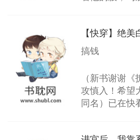
角落，捏着他
尝尝。”当红
【快穿】绝美
来，给老公亲
用力——为你
搞钱
糖专业户，不
（新书谢谢《
攻慎入！希望
同名）已在快
叭！】1V1
统界里面有个
进宫后，我靠