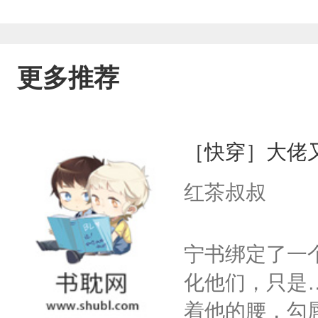
更多推荐
［快穿］大佬
红茶叔叔
宁书绑定了一
化他们，只是
着他的腰，勾