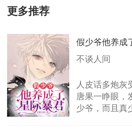
更多推荐
假少爷他养成
不谈人间
人皮话多炮灰
唐果一睁眼，
少爷，而且真
自知争不过男
拾好包袱，带