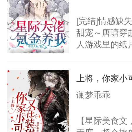
街头。曾经穷
少爷？钱钱我
[完结]情感缺
家不可能选你
甜宠～唐瑭穿
们可以补偿你
人游戏里的纸
士的迟冬：没
刻下架的隐藏
哥：我只认星
发指，本以为
你算什么东西
上将，你家小
料上架第二天
谁？主角攻周
际大反派抽中
谰梦乖乖
爱迟冬：五百
着大佬一次一
天，他暗搓搓
过硬的家底，
【星际美食文
认出他是主角
金，把他抱回