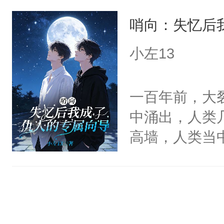
不愿意，帝国找
睛清澈干净，
沐小黎想起之
*攻一开始接
哨向：失忆后
晚，他就被未
住他的衣服，
有……双眼立
苏爽甜饼**
线。原本以为
瑭。”艾尔心
小左13
了责之后他是
是xp
的生活和他想象
网凡尔赛的不
就摸耳朵了？
成人类后，比
氪金养下去！
一百年前，大
趴在床上，根
整个虫非常完
中涌出，人类
么摸，他再也不
疯狂。沈括看
高墙，人类当
漠的杀死一只
夜人组织，以
来，烤虫给你
为了制造对抗
头：“不不不
甸计划”——
括转头朝边上
好是唯一成功