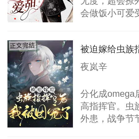
无度，超会撩
死得早的工具
力排行榜巅峰
会做饭小可爱
大佬：？迟冬：你
佬。谁也不知
胆狂徒？还不
——濒临破产
族的大魔王，
的雪白耳朵，
回家吧迟冬：
戏，还是个脸
被迫嫁给虫族
上将，不要那
哥校门堵他：
抽保底角色，
行！下一秒他
哥好不好？迟
夜岚辛
脸干净。在其
说，就连尾巴
悔意：能再给
的时候，艾尔
哪都好，长得
惜迟冬：不好
分化成omeg
一无二的神秘
尾巴，555
攻：？大佬一
高指挥官。虫
氪了个保底，
人的尾巴摸不
去接你迟冬：
外患，战争节
谁料一阵金光
就一把将眼前
子？不过你愿
官看上，只要
了怀里。小少
房让小混蛋好
养子主角攻：..