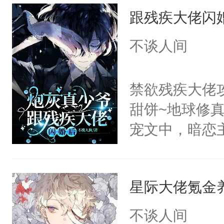
跟残疾大佬闪婚
田。种田好，
致富奔小康。
不谈人间
稳，就被人坑
隶。小奴隶吃
禁欲残疾大佬
气大能干活，
甜饼~地球修
提供暖呼呼毛
宠文中，暗恋
没想到几年后
回豪门的真少
所有人闻风丧
力S级的主角
甜宠养成+种
星际大佬氪金
在内的优质男
统（金手指）
算计主角受失
不谈人间