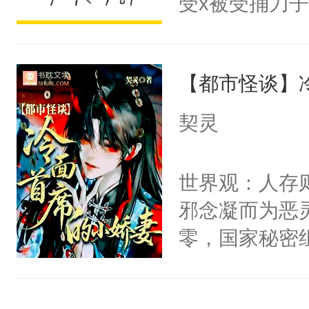
受x被受捅刀
宴：柳折枝你
派，他的任务
飞魄散！第二
一位合适的男
们竟然欺负你
【都市怪谈】
病，一个个的
宴：要不你跟
上了还是无动
契灵
来……“蛇蛇
力跟男主称兄
好，别人都想
间变脸背叛他
世界观：人存
堂魔尊……行
的恶事他都对
邪念凝而为恶
位，当日就抢
一个权力滔天
零，国家秘密
神偏执：不许
右男主又报复
士，以武力、
腿，把你锁在
个世界了。直
界分三性：男
有人养？还有
他说：【您需