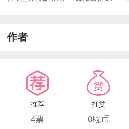
成了一个俊美的少年。阿锦面色苍白，靠
亲亲我！”1好友终于见到了传说中八千
君铮“啪”得一下把手打掉。“有病啊？”
作者
打断？”2君铮按住阿锦，“你最近怎么总
服。”直到阿锦回到花盆里，变回了兰花
开花了。3阿锦最近老是犯困，要不然
死，“阿锦，你到底哪里不舒服啊？”花
子。哦~结果了。【主角均已成年】
推荐
打赏
4
票
0
耽币