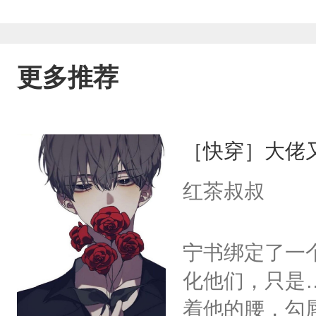
更多推荐
［快穿］大佬
红茶叔叔
宁书绑定了一
化他们，只是
着他的腰，勾