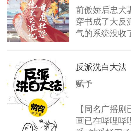
朝，一个从未
前傲娇后忠犬
卫天还没亮，
为三种性别。
穿书成了大反
腰：“陛下，
构与男子相同
气的系统没收
不好了！”“那
了一颗红色的
成了没用的废
扣到怀里，安
得不开始在后
说他可怜，却
顶替白莲花的
人，最终坐上
反派洗白大法
用见人，因为
小白莲：“嘤嘤
言神龙见首不
胡说，我没碰
赋予
想见人。没有
这是你舅妈，快
名蛇蛇，跟人
不愧是大佬，
【同名广播剧
不知道，那小
悉，嗷？这不
画已在哔哩哔
头，魔尊墨宴
可以先看仙帝