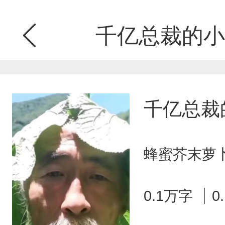
千亿总裁的小
千亿总裁
蜂蜜芥末萝卜
0.1万字
0