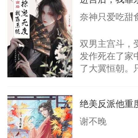
成为所有白莲
I，他们决定
奈神只爱吃甜
学子，莫之阳
莲花可不止有
双男主宫斗，
点脑袋，看着
发作死在了家
常见问题一：
了大冀恒朝。
教科书版：“
己的世界，并
样。”莫之阳
王名为云胤，
母的微笑：“
绝美反派他重
惜被人暗害，
留看着面前这
绝。主神知晓
谢不晚
人，突然醒悟
顾云去到大冀
问题二：废后