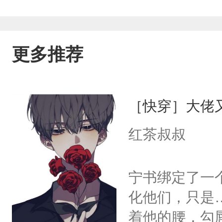
更多推荐
［快穿］大佬
红茶叔叔
宁书绑定了一
化他们，只是
着他的腰，勾