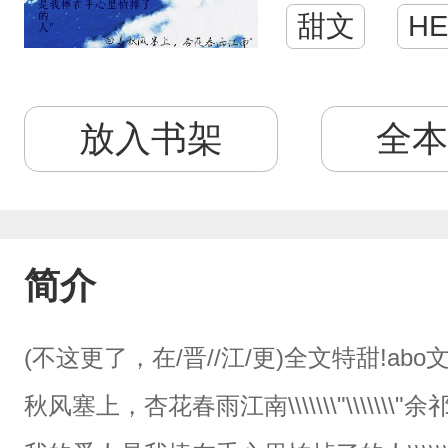
甜文
HE
放入书架
全本
简介
(不这更了，在/晋//江/更)全文特甜!abo文s级
秋风塞上，杏花春雨江南\\\\\\\"\\\\