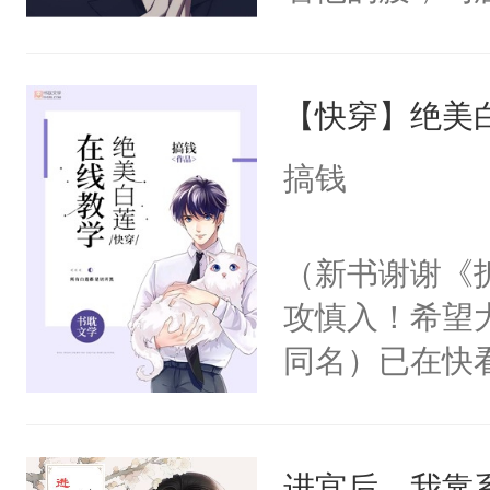
角落，捏着他
尝尝。”当红
【快穿】绝美
来，给老公亲
用力——为你
搞钱
糖专业户，不
（新书谢谢《
攻慎入！希望
同名）已在快
叭！】1V1
统界里面有个
进宫后，我靠