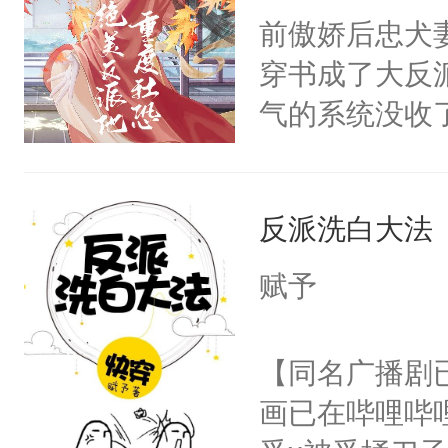
朝，一个从未
前傲娇后忠犬
卫天还没亮，
为三种性别。
穿书成了大反
腰：“陛下，
构与男子相同
气的系统没收
不好了！”“那
了一颗红色的
成了没用的废
扣到怀里，安
得不开始在后
说他可怜，却
顶替白莲花的
人，最终坐上
反派洗白大法
用见人，因为
小白莲：“嘤嘤
言神龙见首不
胡说，我没碰
赋予
想见人。没有
这是你舅妈，快
名蛇蛇，跟人
不愧是大佬，
【同名广播剧
不知道，那小
悉，嗷？这不
画已在哔哩哔
头，魔尊墨宴
可以先看仙帝