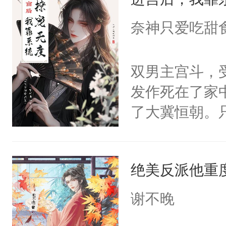
成为所有白莲
I，他们决定
奈神只爱吃甜
学子，莫之阳
莲花可不止有
双男主宫斗，
点脑袋，看着
发作死在了家
常见问题一：
了大冀恒朝。
教科书版：“
己的世界，并
样。”莫之阳
王名为云胤，
母的微笑：“
绝美反派他重
惜被人暗害，
留看着面前这
绝。主神知晓
谢不晚
人，突然醒悟
顾云去到大冀
问题二：废后