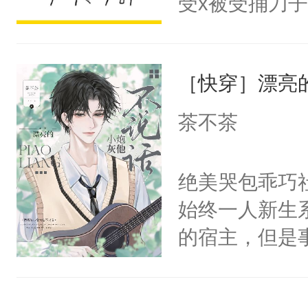
受x被受捅刀
宴：柳折枝你
派，他的任务
飞魄散！第二
一位合适的男
们竟然欺负你
［快穿］漂亮
病，一个个的
宴：要不你跟
上了还是无动
茶不茶
来……“蛇蛇
力跟男主称兄
好，别人都想
间变脸背叛他
绝美哭包乖巧社
堂魔尊……行
的恶事他都对
始终一人新生
位，当日就抢
一个权力滔天
的宿主，但是
神偏执：不许
右男主又报复
个社恐小哭包
腿，把你锁在
个世界了。直
宿主，元宝只
有人养？还有
他说：【您需