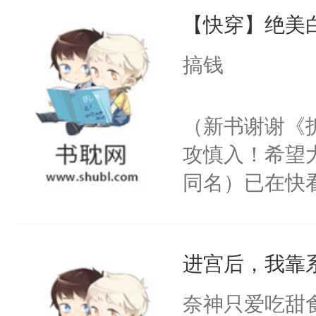
【快穿】绝美
来，给老公亲
用力——为你
搞钱
糖专业户，不
（新书谢谢《
攻慎入！希望
同名）已在快
叭！】1V1
统界里面有个
进宫后，我靠
成为所有白莲
I，他们决定
奈神只爱吃甜