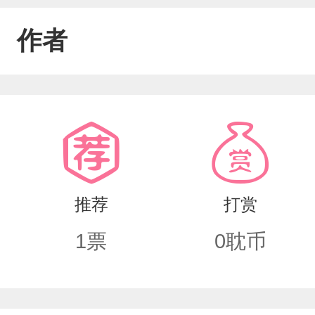
作者
推荐
打赏
1
票
0
耽币