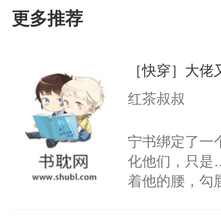
更多推荐
［快穿］大佬
红茶叔叔
宁书绑定了一
化他们，只是
着他的腰，勾
角落，捏着他
尝尝。”当红