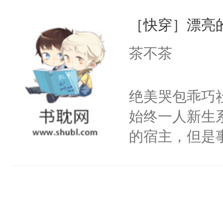
一位合适的男
们竟然欺负你
［快穿］漂亮
病，一个个的
宴：要不你跟
上了还是无动
茶不茶
来……“蛇蛇
力跟男主称兄
好，别人都想
间变脸背叛他
绝美哭包乖巧社
堂魔尊……行
的恶事他都对
始终一人新生
位，当日就抢
一个权力滔天
的宿主，但是
神偏执：不许
右男主又报复
个社恐小哭包
腿，把你锁在
个世界了。直
宿主，元宝只
有人养？还有
他说：【您需
你，打他一巴
种威胁手段没
年，存活下来
右脸欠踹$￥#
他是社恐，墨