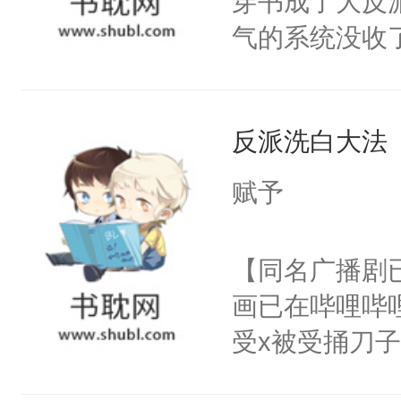
穿书成了大反
腰：“陛下，
构与男子相同
气的系统没收
不好了！”“那
了一颗红色的
成了没用的废
扣到怀里，安
得不开始在后
说他可怜，却
顶替白莲花的
人，最终坐上
反派洗白大法
用见人，因为
小白莲：“嘤嘤
言神龙见首不
胡说，我没碰
赋予
想见人。没有
这是你舅妈，快
名蛇蛇，跟人
不愧是大佬，
【同名广播剧
不知道，那小
悉，嗷？这不
画已在哔哩哔
头，魔尊墨宴
可以先看仙帝
受x被受捅刀
宴：柳折枝你
派，他的任务
飞魄散！第二