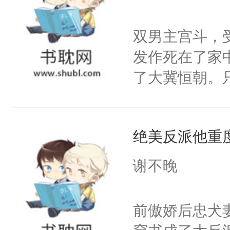
学子，莫之阳
莲花可不止有
双男主宫斗，
点脑袋，看着
发作死在了家
常见问题一：
了大冀恒朝。
教科书版：“
己的世界，并
样。”莫之阳
王名为云胤，
母的微笑：“
绝美反派他重
惜被人暗害，
留看着面前这
绝。主神知晓
谢不晚
人，突然醒悟
顾云去到大冀
问题二：废后
朝，一个从未
前傲娇后忠犬
卫天还没亮，
为三种性别。