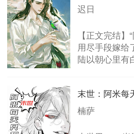
拥住了日思夜
迟日
【正文完结】
用尽手段嫁给了
陆以朝心里有
星。强迫也好
们人前恩爱甜
末世：阿米每
情，他以为，
夜祁砚清缩在
楠萨
乐。”陆以朝
了。”祁砚清