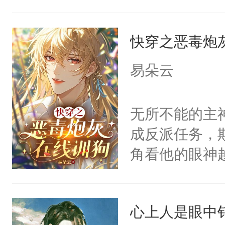
角落，捏着他
尝尝。”当红
快穿之恶毒炮
来，给老公亲
用力——为你
易朵云
糖专业户，不
无所不能的主
成反派任务，
角看他的眼神
只为了让小主
为了给娇气小
心上人是眼中钉
后，竟然是为