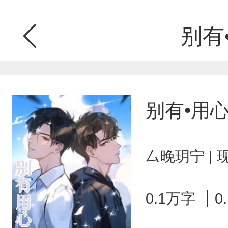
别有
别有•用
厶晚玥宁 |
0.1万字
0