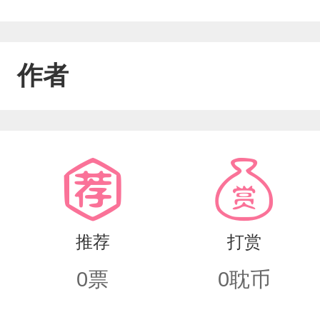
作者
推荐
打赏
0
票
0
耽币