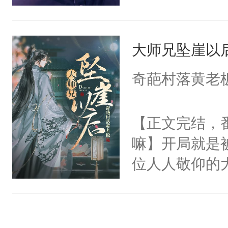
每天用牛奶面
郁白:好的，
都不要我了，
明是个27岁
反派就在你旁
我……”——
斗力爆表只想
大师兄坠崖以
缓行驶在柏油
【非渣攻贱受
大的异能者攻
郁白淡漠的收
洁，先虐后甜
奇葩村落黄老
的背包，纤弱
立的小白杨站
【正文完结，
后。系统:好
嘛】开局就是
呵。后来——
位人人敬仰的
里:“宝贝，
中，被魔尊南
我都可以给你
然最后捡回来
徒弟的手，步
要在病痛中度