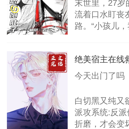
末世里，27
死。”.祁砚
流着口水盯丧
什么不能是他
路。“小孩儿
次死都不想输
眼神危险。阿米
绑在同一根绳
好香啊，可他
谁？”“楚星你
绝美宿主在线
知）“好、好啊.
以朝的注视，
只要他不杀我
今天出门了吗
了，最后一次对
他时，阿米：
砚清被找到的
脖子时，阿米
白切黑又纯又
塞。陆以朝痛
笑：“对，想吃了你
派攻系统:反
以朝啊，我来
得及吗？（P
折磨，才会变
距，抓着乱糟