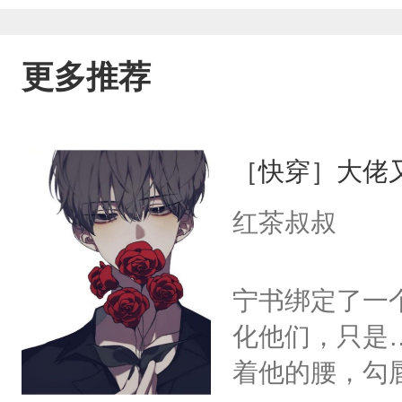
更多推荐
［快穿］大佬
红茶叔叔
宁书绑定了一
化他们，只是
着他的腰，勾