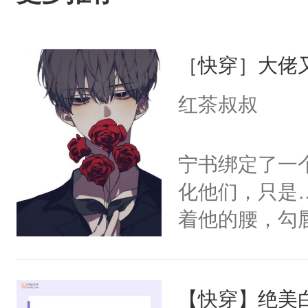
［快穿］大佬
红茶叔叔
宁书绑定了一
化他们，只是
着他的腰，勾
角落，捏着他
尝尝。”当红
【快穿】绝美
来，给老公亲