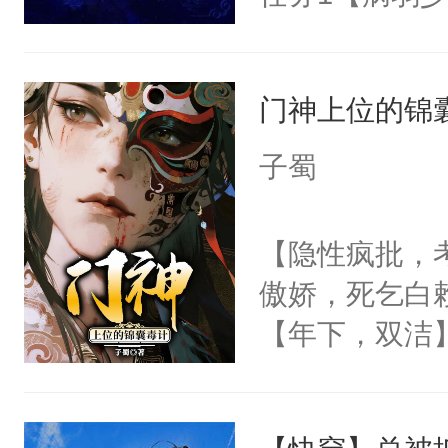
了一颗红色的
成为霸总心尖
扣到怀里，安
得不开始在后
1000亿也不
顶替白莲花的
人，最终坐上
门神上位的锦
任务5【偏执
小白莲：“嘤嘤
在我家的第一
胡说，我没碰
子蜀
务8【alph
这是你舅妈，快
说话】任务1
不愧是大佬，
【隐性疯批，
任务11【乖巧
悉，嗷？这不
傲娇，死乞白
【鲛人萌妻X超
可以先看仙帝
【年下，双洁
次与无数次的
渣，梁允没日
15【你家的锅
的骨头架子。
弃疗】不建议