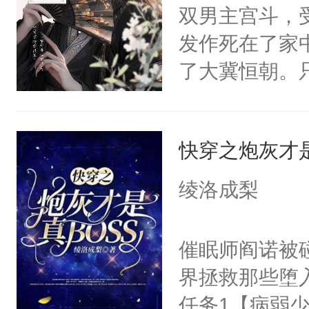
莲花可不止有
双男主宫斗，
点脑袋，看着
发作死在了家
常见问题一：
了大冀恒朝。
教科书版：“
己的世界，并
样。”莫之阳
王名为云胤，
母的微笑：“
快穿之炮灰才是
惜被人暗害，
留看着面前这
绝。主神知晓
绫洛成梨
人，突然醒悟
顾云去到大冀
问题二：废后
朝，一个从未
催眠师阎诺被
卫天还没亮，
为三种性别。
界拯救那些堕
腰：“陛下，
构与男子相同
任务1【病弱少
不好了！”“那