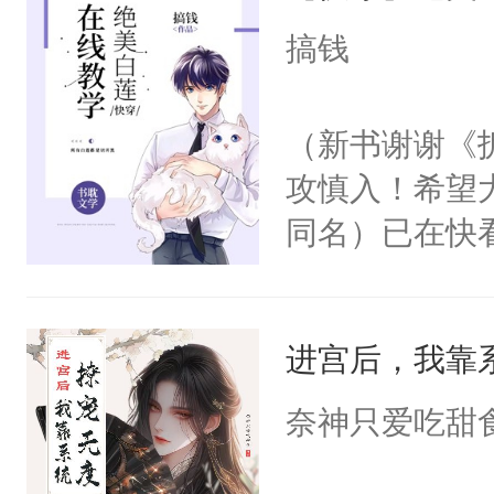
用力——为你
搞钱
糖专业户，不
（新书谢谢《
攻慎入！希望
同名）已在快
叭！】1V1
统界里面有个
进宫后，我靠
成为所有白莲
I，他们决定
奈神只爱吃甜
学子，莫之阳