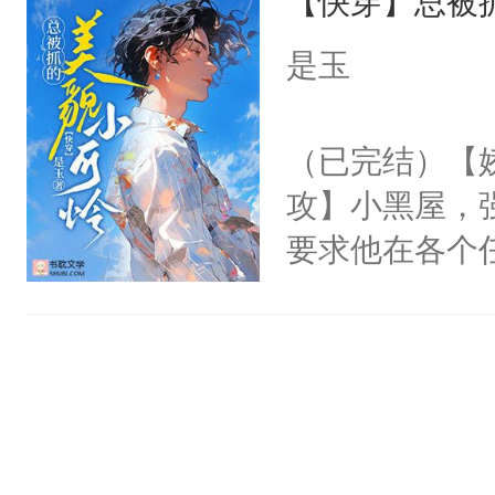
【快穿】总被
肉复生，和梁
18【我家艺人
为大周前朝驸
是玉
被梁允一箭穿
坠落神界的元
（已完结）【
冷漠，更是他
攻】小黑屋，
回，他仍记得
要求他在各个
不来师尊一句
世界，他任务
人，杀不得，
对劲……患有
骄纵和死缠烂
床上搂抱住他
人。梁允闯祸
的影帝弯腰凑
命去填。梁允
吻：“你这样
敌，他撒泼打