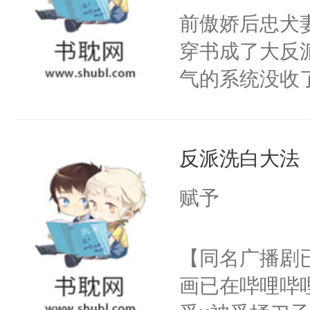
朝，一个从未
前傲娇后忠犬
卫天还没亮，
为三种性别。
穿书成了大反
腰：“陛下，
构与男子相同
气的系统没收
不好了！”“那
了一颗红色的
成了没用的废
扣到怀里，安
得不开始在后
说他可怜，却
顶替白莲花的
人，最终坐上
反派洗白大法
用见人，因为
小白莲：“嘤嘤
言神龙见首不
胡说，我没碰
赋予
想见人。没有
这是你舅妈，快
名蛇蛇，跟人
不愧是大佬，
【同名广播剧
不知道，那小
悉，嗷？这不
画已在哔哩哔
头，魔尊墨宴
可以先看仙帝