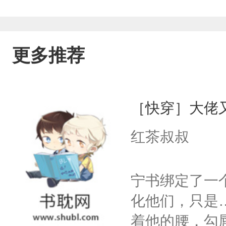
更多推荐
［快穿］大佬
红茶叔叔
宁书绑定了一
化他们，只是
着他的腰，勾