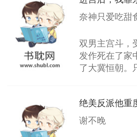
成为所有白莲
I，他们决定
奈神只爱吃甜
学子，莫之阳
莲花可不止有
双男主宫斗，
点脑袋，看着
发作死在了家
常见问题一：
了大冀恒朝。
教科书版：“
己的世界，并
样。”莫之阳
王名为云胤，
母的微笑：“
绝美反派他重
惜被人暗害，
留看着面前这
绝。主神知晓
谢不晚
人，突然醒悟
顾云去到大冀
问题二：废后