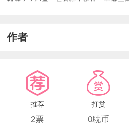
那就入了尘寰，与有缘人相见，共度一
浪，鸿鹄志予；天道生情，不枉鸿蒙，
一个“天道”……
作者
推荐
打赏
2
票
0
耽币