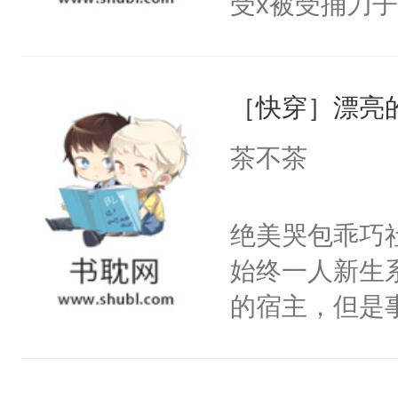
受x被受捅刀
宴：柳折枝你
派，他的任务
飞魄散！第二
一位合适的男
们竟然欺负你
［快穿］漂亮
病，一个个的
宴：要不你跟
上了还是无动
茶不茶
来……“蛇蛇
力跟男主称兄
好，别人都想
间变脸背叛他
绝美哭包乖巧社
堂魔尊……行
的恶事他都对
始终一人新生
位，当日就抢
一个权力滔天
的宿主，但是
神偏执：不许
右男主又报复
个社恐小哭包
腿，把你锁在
个世界了。直
宿主，元宝只
有人养？还有
他说：【您需