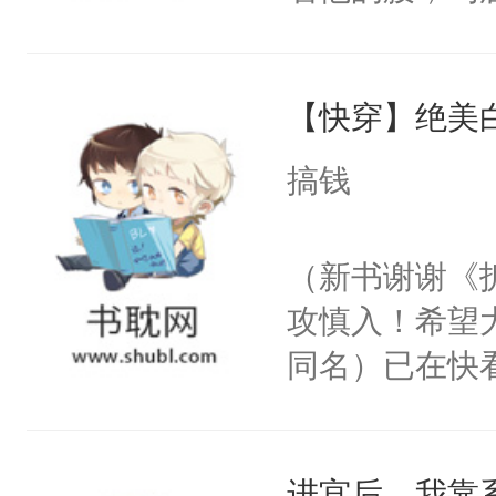
角落，捏着他
尝尝。”当红
【快穿】绝美
来，给老公亲
用力——为你
搞钱
糖专业户，不
（新书谢谢《
攻慎入！希望
同名）已在快
叭！】1V1
统界里面有个
进宫后，我靠