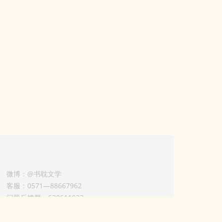
微博：@书耽文学
客服：0571—88667962
问题反馈群：630611933
版权业务联系人-淡风 QQ：
3614922414（加好友请备注合作来意）