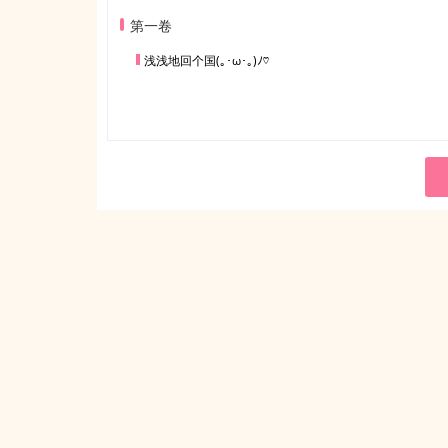
第一卷
浅浅地回个国(｡･ω･｡)ﾉ♡