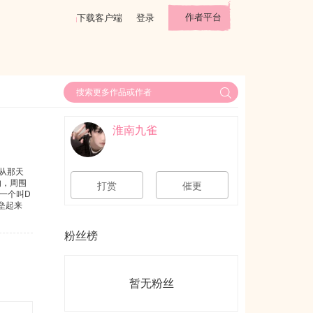
作者平台
下载客户端
登录
淮南九雀
从那天
的，周围
打赏
催更
一个叫D
垒起来
沈笠攻前
粉丝榜
暂无粉丝