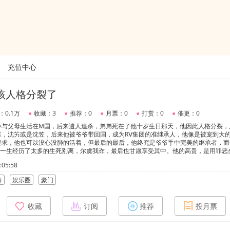
充值中心
该人格分裂了
：0.1万
●
收藏：3
●
推荐：0
●
月票：0
●
打赏：0
●
催更：0
小与父母生活在M国，后来遭人追杀，弟弟死在了他十岁生日那天，他因此人格分裂，
谁，沈竻或是沈笠，后来他被爷爷带回国，成为RⅤ集团的准继承人，他像是被宠到大
要求，他也可以没心没肺的活着，但最后的最后，他终究是爷爷手中完美的继承者，而
他一生经历了太多的生死别离，尔虞我诈，最后也甘愿享受其中。他的高贵，是用罪恶
刑者，也是罪恶的实行者双人格受：前期可爱阳光爱撒娇沈竻，后期清冷疯批一心报仇
05:58
竻的，后期主角做回自己的时候才是真正的攻。
春
娱乐圈
豪门
收藏
订阅
推荐
投月票