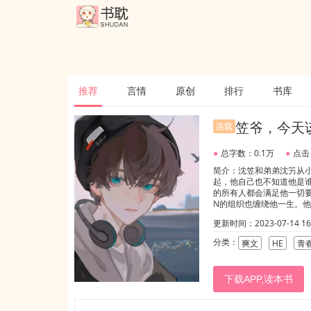
推荐
言情
原创
排行
书库
笠爷，今天
连载
●
总字数：0.1万
●
点击
简介：沈笠和弟弟沈竻从
起，他自己也不知道他是
的所有人都会满足他一切
N的组织也缠绕他一生。
的，所以，它是罪恶的判
更新时间：2023-07-14 16:
期后期不一样，前期是沈
分类：
爽文
HE
青
下载APP,读本书