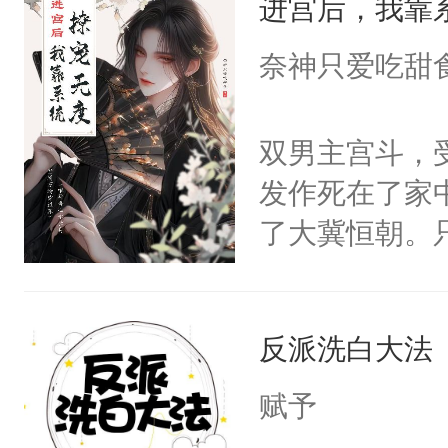
进宫后，我靠
成为所有白莲
I，他们决定
奈神只爱吃甜
学子，莫之阳
莲花可不止有
双男主宫斗，
点脑袋，看着
发作死在了家
常见问题一：
了大冀恒朝。
教科书版：“
己的世界，并
样。”莫之阳
王名为云胤，
母的微笑：“
反派洗白大法
惜被人暗害，
留看着面前这
绝。主神知晓
赋予
人，突然醒悟
顾云去到大冀