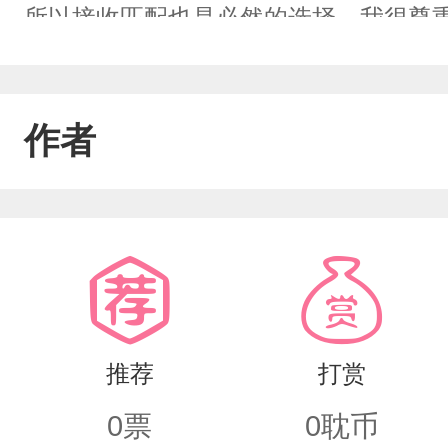
所以接收匹配也是必然的选择。我很尊
虫都以为我很爱他，包括他自己也这么认
原来是在和别的雄虫搞暧昧。”朱祺看着
作者
意的笑了笑：“这么喜欢他啊，那我成全
下来的习惯，朱祺打算出去旅游散心，
来。望着逆阳跑过来的虫，朱祺再次扬
默守护表里不一受韩格攻有过前任，换
推荐
打赏
0
票
0
耽币