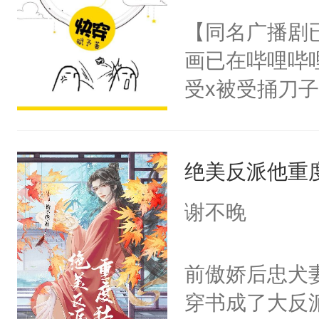
问题二：废后
朝，一个从未
【同名广播剧
卫天还没亮，
为三种性别。
画已在哔哩哔
腰：“陛下，
构与男子相同
受x被受捅刀
不好了！”“那
了一颗红色的
派，他的任务
扣到怀里，安
得不开始在后
一位合适的男
顶替白莲花的
人，最终坐上
绝美反派他重
病，一个个的
小白莲：“嘤嘤
上了还是无动
胡说，我没碰
谢不晚
力跟男主称兄
这是你舅妈，快
间变脸背叛他
不愧是大佬，
前傲娇后忠犬
的恶事他都对
悉，嗷？这不
穿书成了大反
一个权力滔天
可以先看仙帝