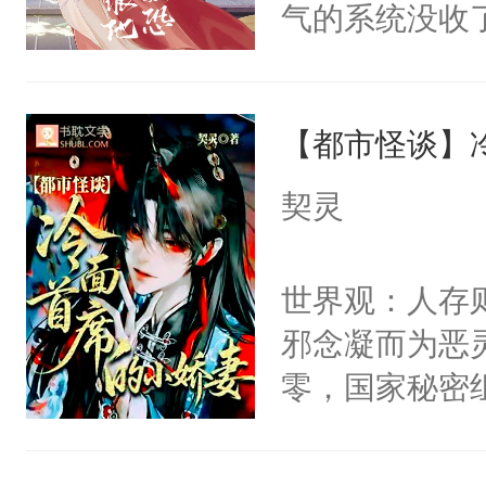
气的系统没收
右男主又报复
成了没用的废
个世界了。直
说他可怜，却
他说：【您需
【都市怪谈】
用见人，因为
年，存活下来
言神龙见首不
契灵
再说一遍。】
想见人。没有
世界苟活十年。
名蛇蛇，跟人
世界观：人存
不知道，那小
邪念凝而为恶
头，魔尊墨宴
零，国家秘密
宴：柳折枝你
士，以武力、
飞魄散！第二
界分三性：男