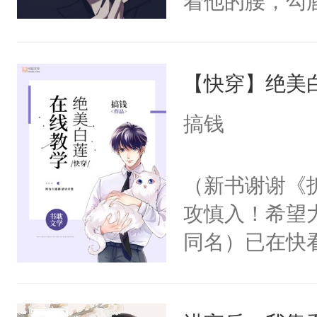
着他的腰，勾
角落，捏着他
尝尝。”当红
【快穿】绝美
来，给老公亲
用力——为你
搞钱
糖专业户，不
（新书谢谢《
攻慎入！希望
同名）已在快
叭！】1V1
统界里面有个