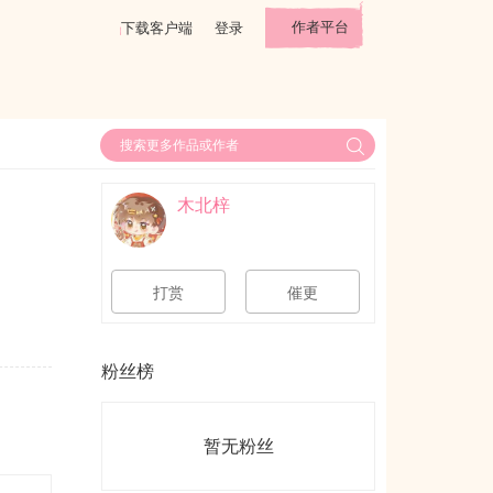
作者平台
下载客户端
登录
木北梓
打赏
催更
粉丝榜
暂无粉丝