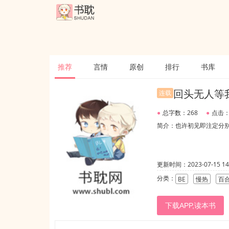
推荐
言情
原创
排行
书库
回头无人等
连载
●
总字数：268
●
点击：
简介：也许初见即注定分
更新时间：2023-07-15 14:
分类：
BE
慢热
百
下载APP,读本书