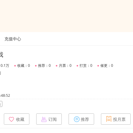
充值中心
我
0.1万
●
收藏：0
●
推荐：0
●
月票：0
●
打赏：0
●
催更：0
别
48:52
合
收藏
订阅
推荐
投月票