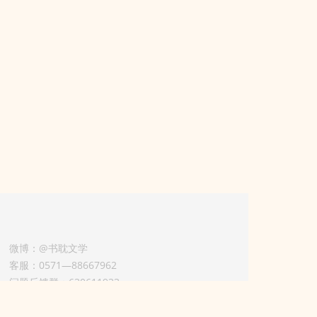
微博：@书耽文学
客服：0571—88667962
问题反馈群：630611933
版权业务联系人-淡风 QQ：
3614922414（加好友请备注合作来意）