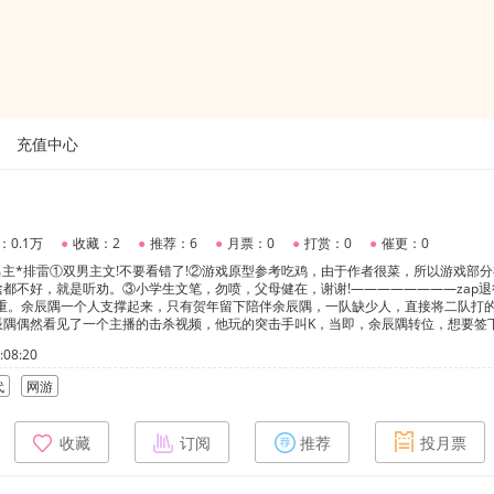
充值中心
：0.1万
●
收藏：2
●
推荐：6
●
月票：0
●
打赏：0
●
催更：0
双男主*排雷①双男主文!不要看错了!②游戏原型参考吃鸡，由于作者很菜，所以游戏部
都不好，就是听劝。③小学生文笔，勿喷，父母健在，谢谢!————————zap退
严重。余辰隅一个人支撑起来，只有贺年留下陪伴余辰隅，一队缺少人，直接将二队打
辰隅偶然看见了一个主播的击杀视频，他玩的突击手叫K，当即，余辰隅转位，想要签
打比赛，这件事也不了了之了。可是粉丝对他转位非常不满。————————常规赛
08:20
马谢浅将他带入了SGR,之后，成绩才好了一点。很久后的一次常规赛结束，余辰隅
们战队可以来嘛?]————————余辰隅:cinder狙击手牧知葵:foresee突击手贺年:
代
网游
师SGR:slaughter大屠杀的简称————————立意:少年追梦，薪火相传。
收藏
订阅
推荐
投月票