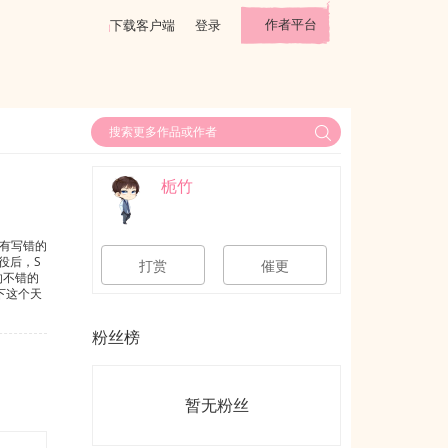
作者平台
下载客户端
登录
栀竹
分有写错的
役后，S
打赏
催更
的不错的
下这个天
结束后，
接到了这
粉丝榜
dawn游
暂无粉丝