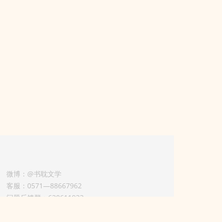
微博：@书耽文学
客服：0571—88667962
问题反馈群：630611933
版权业务联系人-淡风 QQ：
3614922414（加好友请备注合作来意）