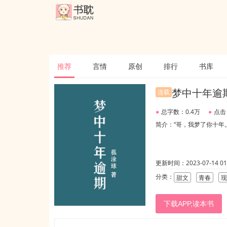
推荐
言情
原创
排行
书库
梦中十年逾
连载
●
总字数：0.4万
●
点击
简介：“哥，我梦了你十年。
更新时间：2023-07-14 01:
分类：
甜文
青春
现
下载APP,读本书