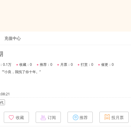
充值中心
期
：0.1万
●
收藏：0
●
推荐：0
●
月票：0
●
打赏：0
●
催更：0
”“小良，我找了你十年。”
08:21
代
收藏
订阅
推荐
投月票