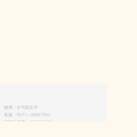
微博：@书耽文学
客服：0571—88667962
问题反馈群：630611933
版权业务联系人-淡风 QQ：
3614922414（加好友请备注合作来意）