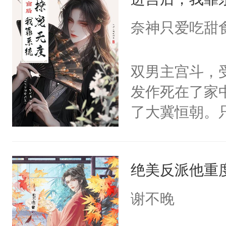
成为所有白莲
I，他们决定
奈神只爱吃甜
学子，莫之阳
莲花可不止有
双男主宫斗，
点脑袋，看着
发作死在了家
常见问题一：
了大冀恒朝。
教科书版：“
己的世界，并
样。”莫之阳
王名为云胤，
母的微笑：“
绝美反派他重
惜被人暗害，
留看着面前这
绝。主神知晓
谢不晚
人，突然醒悟
顾云去到大冀
问题二：废后