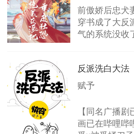
朝，一个从未
前傲娇后忠犬
卫天还没亮，
为三种性别。
穿书成了大反
腰：“陛下，
构与男子相同
气的系统没收
不好了！”“那
了一颗红色的
成了没用的废
扣到怀里，安
得不开始在后
说他可怜，却
顶替白莲花的
人，最终坐上
反派洗白大法
用见人，因为
小白莲：“嘤嘤
言神龙见首不
胡说，我没碰
赋予
想见人。没有
这是你舅妈，快
名蛇蛇，跟人
不愧是大佬，
【同名广播剧
不知道，那小
悉，嗷？这不
画已在哔哩哔
头，魔尊墨宴
可以先看仙帝