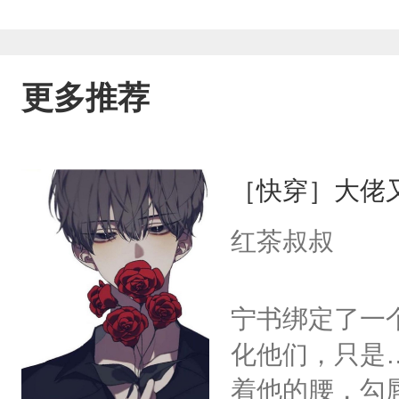
更多推荐
［快穿］大佬
红茶叔叔
宁书绑定了一
化他们，只是
着他的腰，勾