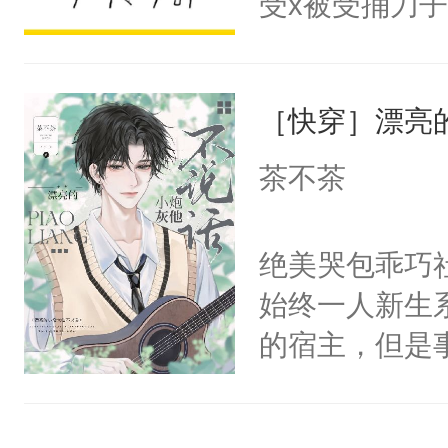
受x被受捅刀
宴：柳折枝你
派，他的任务
飞魄散！第二
一位合适的男
们竟然欺负你
［快穿］漂亮
病，一个个的
宴：要不你跟
上了还是无动
茶不茶
来……“蛇蛇
力跟男主称兄
好，别人都想
间变脸背叛他
绝美哭包乖巧社
堂魔尊……行
的恶事他都对
始终一人新生
位，当日就抢
一个权力滔天
的宿主，但是
神偏执：不许
右男主又报复
个社恐小哭包
腿，把你锁在
个世界了。直
宿主，元宝只
有人养？还有
他说：【您需