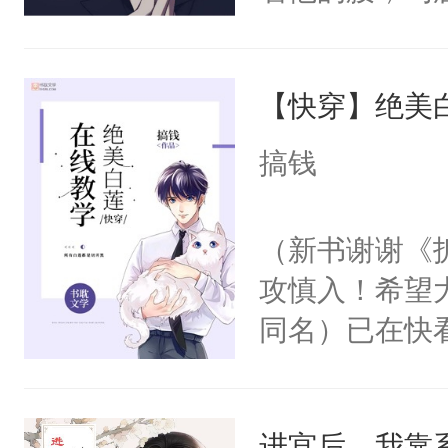
角落，捏着他
尝尝。”当红
【快穿】绝美
来，给老公亲
用力——为你
搞钱
糖专业户，不
（新书谢谢《
攻慎入！希望
同名）已在快
叭！】1V1
统界里面有个
进宫后，我靠