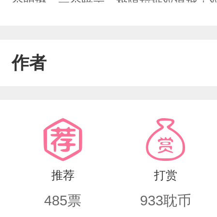
个明撩，一个暗示，极限拉扯双疯批＋
想炸世界另一个递火药的那种(当然了，
攻X疯批受副：斯文败类攻X纯情风流受
作者
推荐
打赏
485
票
933
耽币