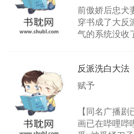
朝，一个从未
前傲娇后忠犬
卫天还没亮，
为三种性别。
穿书成了大反
腰：“陛下，
构与男子相同
气的系统没收
不好了！”“那
了一颗红色的
成了没用的废
扣到怀里，安
得不开始在后
说他可怜，却
顶替白莲花的
人，最终坐上
反派洗白大法
用见人，因为
小白莲：“嘤嘤
言神龙见首不
胡说，我没碰
赋予
想见人。没有
这是你舅妈，快
名蛇蛇，跟人
不愧是大佬，
【同名广播剧
不知道，那小
悉，嗷？这不
画已在哔哩哔
头，魔尊墨宴
可以先看仙帝