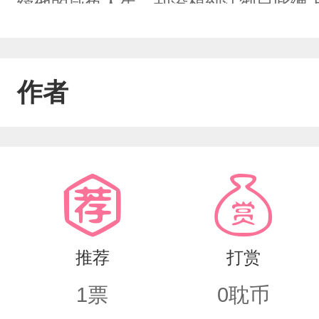
续他的咸鱼人生，却没想到江彻自此缠
作者
推荐
打赏
1
票
0
耽币