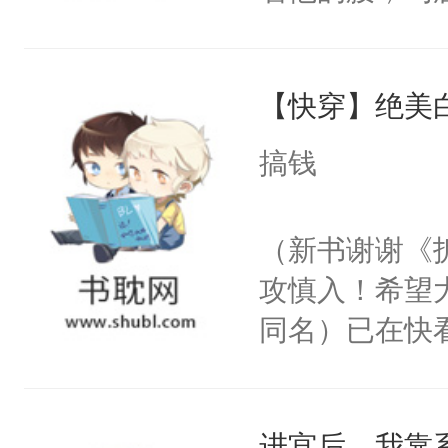
角落，捏着他
尝尝。”当红
【快穿】绝美
来，给老公亲
用力——为你
搞钱
糖专业户，不
（新书谢谢《
攻慎入！希望
同名）已在快
叭！】1V1
统界里面有个
进宫后，我靠