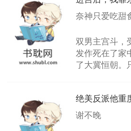
成为所有白莲
I，他们决定
奈神只爱吃甜
学子，莫之阳
莲花可不止有
双男主宫斗，
点脑袋，看着
发作死在了家
常见问题一：
了大冀恒朝。
教科书版：“
己的世界，并
样。”莫之阳
王名为云胤，
母的微笑：“
绝美反派他重
惜被人暗害，
留看着面前这
绝。主神知晓
谢不晚
人，突然醒悟
顾云去到大冀
问题二：废后