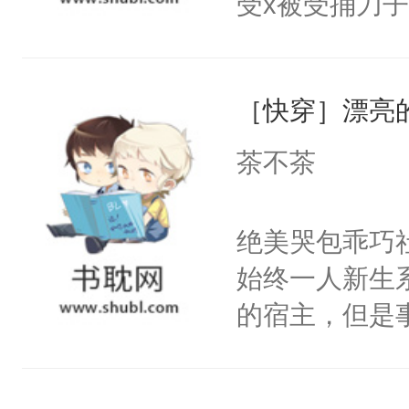
受x被受捅刀
宴：柳折枝你
派，他的任务
飞魄散！第二
一位合适的男
们竟然欺负你
［快穿］漂亮
病，一个个的
宴：要不你跟
上了还是无动
茶不茶
来……“蛇蛇
力跟男主称兄
好，别人都想
间变脸背叛他
绝美哭包乖巧社
堂魔尊……行
的恶事他都对
始终一人新生
位，当日就抢
一个权力滔天
的宿主，但是
神偏执：不许
右男主又报复
个社恐小哭包
腿，把你锁在
个世界了。直
宿主，元宝只
有人养？还有
他说：【您需