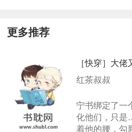
更多推荐
［快穿］大佬
红茶叔叔
宁书绑定了一
化他们，只是
着他的腰，勾