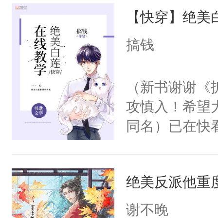
【快穿】绝美
来，给老公亲
用力——为你
搞钱
糖专业户，不
（新书谢谢《
攻慎入！希望
同名）已在快
叭！】1V1
统界里面有个
绝美反派他重
成为所有白莲
I，他们决定
谢不晚