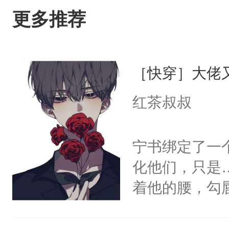
更多推荐
［快穿］大佬
红茶叔叔
宁书绑定了一
化他们，只是
着他的腰，勾
角落，捏着他
尝尝。”当红