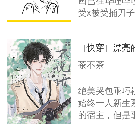
画已在哔哩哔
腰：“陛下，
头，魔尊墨宴
受x被受捅刀
不好了！”“那
宴：柳折枝你
派，他的任务
扣到怀里，安
飞魄散！第二
一位合适的男
顶替白莲花的
们竟然欺负你
［快穿］漂亮
病，一个个的
小白莲：“嘤嘤
宴：要不你跟
上了还是无动
胡说，我没碰
茶不茶
来……“蛇蛇
力跟男主称兄
这是你舅妈，快
好，别人都想
间变脸背叛他
不愧是大佬，
绝美哭包乖巧社
堂魔尊……行
的恶事他都对
悉，嗷？这不
始终一人新生
位，当日就抢
一个权力滔天
可以先看仙帝
的宿主，但是
神偏执：不许
右男主又报复
个社恐小哭包
腿，把你锁在
个世界了。直