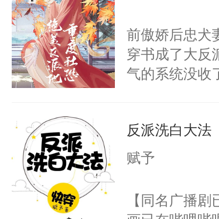
学子，莫之阳
莲花可不止有
前傲娇后忠犬
点脑袋，看着
穿书成了大反
常见问题一：
气的系统没收
教科书版：“
成了没用的废
样。”莫之阳
说他可怜，却
母的微笑：“
反派洗白大法
用见人，因为
留看着面前这
言神龙见首不
赋予
人，突然醒悟
想见人。没有
问题二：废后
名蛇蛇，跟人
【同名广播剧
卫天还没亮，
不知道，那小