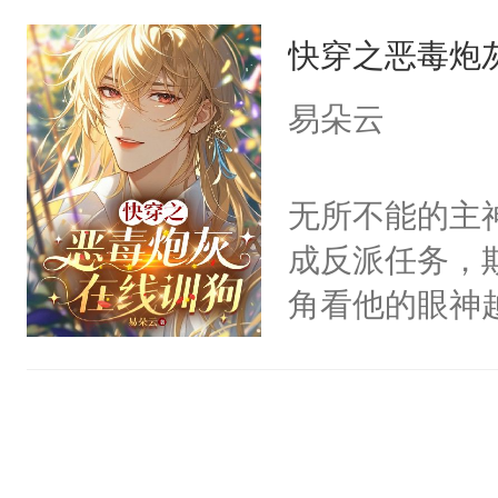
宿主，元宝只
有人养？还有
他说：【您需
快穿之恶毒炮
你，打他一巴
种威胁手段没
年，存活下来
右脸欠踹$￥#
他是社恐，墨
易朵云
再说一遍。】
白嫩嫩一看就
哄：祖宗，求
世界苟活十年。
前，抬手摸了
不出去啊……1
无所不能的主
句：“魂淡！”元
成反派任务，
血：可爱，想
角看他的眼神
阴恻恻的看着
只为了让小主
招惹我的，你
为了给娇气小
点头：“你自
后，竟然是为
谁！”反正有
拥住了日思夜