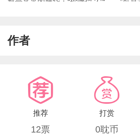
那晕乎乎的脑袋：“你哪位？”“……”可
的在一起时，一个系统的出现打破了平
忙碌碌修复空间的美满生活……
作者
推荐
打赏
12
票
0
耽币