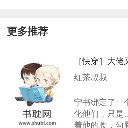
更多推荐
［快穿］大佬
红茶叔叔
宁书绑定了一
化他们，只是
着他的腰，勾