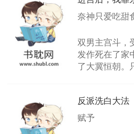
成为所有白莲
I，他们决定
奈神只爱吃甜
学子，莫之阳
莲花可不止有
双男主宫斗，
点脑袋，看着
发作死在了家
常见问题一：
了大冀恒朝。
教科书版：“
己的世界，并
样。”莫之阳
王名为云胤，
母的微笑：“
反派洗白大法
惜被人暗害，
留看着面前这
绝。主神知晓
赋予
人，突然醒悟
顾云去到大冀
问题二：废后