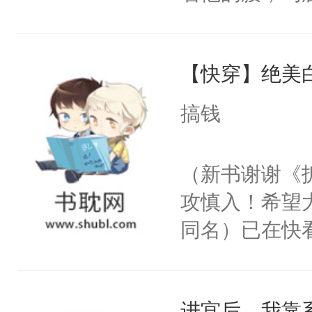
角落，捏着他
尝尝。”当红
【快穿】绝美
来，给老公亲
用力——为你
搞钱
糖专业户，不
（新书谢谢《
攻慎入！希望
同名）已在快
叭！】1V1
统界里面有个
进宫后，我靠