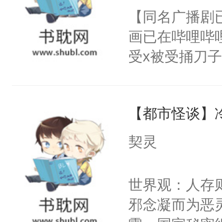
朝，一个从未
【同名广播剧
卫天还没亮，
为三种性别。
画已在哔哩哔
腰：“陛下，
构与男子相同
受x被受捅刀
不好了！”“那
了一颗红色的
派，他的任务
扣到怀里，安
得不开始在后
一位合适的男
顶替白莲花的
人，最终坐上
【都市怪谈】
病，一个个的
小白莲：“嘤嘤
上了还是无动
胡说，我没碰
契灵
力跟男主称兄
这是你舅妈，快
间变脸背叛他
不愧是大佬，
世界观：人存
的恶事他都对
悉，嗷？这不
邪念凝而为恶
一个权力滔天
可以先看仙帝