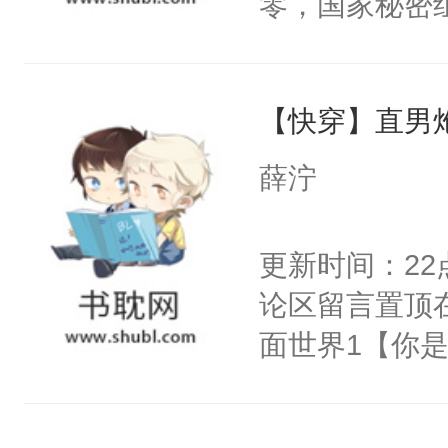
零，国家秘密
右男主又报复
士，以武力、
个世界了。直
界分三性：男
他说：【您需
【快穿】直男
子嗣）。盘龙
年，存活下来
孤独成性，被
薛泞
再说一遍。】
貌美送花郎，
世界苟活十年。
嘴硬心软、宠
更新时间：2
他才发现：他的
论区留言置顶
氓，本体是全
面世界1【你
来想逗逗人类
长大的竹马，
到油盐不进。
抢了你要给竹
本来只想成家