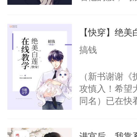
角落，捏着他
尝尝。”当红
【快穿】绝美
来，给老公亲
用力——为你
搞钱
糖专业户，不
（新书谢谢《
攻慎入！希望
同名）已在快
叭！】1V1
统界里面有个
进宫后，我靠