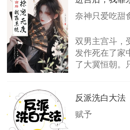
成为所有白莲
I，他们决定
奈神只爱吃甜
学子，莫之阳
莲花可不止有
双男主宫斗，
点脑袋，看着
发作死在了家
常见问题一：
了大冀恒朝。
教科书版：“
己的世界，并
样。”莫之阳
王名为云胤，
母的微笑：“
反派洗白大法
惜被人暗害，
留看着面前这
绝。主神知晓
赋予
人，突然醒悟
顾云去到大冀
问题二：废后