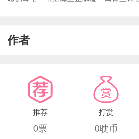
丞相之上，萧景辙步步紧逼，用尽一切
家为了他只能一退再退。一人想要情长，
道要为陛下为天下苍生着想。”“你不懂
作者
了，到底如何，才能如了朕的愿。”“或许
下辈子不做皇帝了。”“胡闹。”如再有
推荐
打赏
0
票
0
耽币