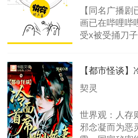
朝，一个从未
【同名广播剧
卫天还没亮，
为三种性别。
画已在哔哩哔
腰：“陛下，
构与男子相同
受x被受捅刀
不好了！”“那
了一颗红色的
派，他的任务
扣到怀里，安
得不开始在后
一位合适的男
顶替白莲花的
人，最终坐上
【都市怪谈】
病，一个个的
小白莲：“嘤嘤
上了还是无动
胡说，我没碰
契灵
力跟男主称兄
这是你舅妈，快
间变脸背叛他
不愧是大佬，
世界观：人存
的恶事他都对
悉，嗷？这不
邪念凝而为恶
一个权力滔天
可以先看仙帝