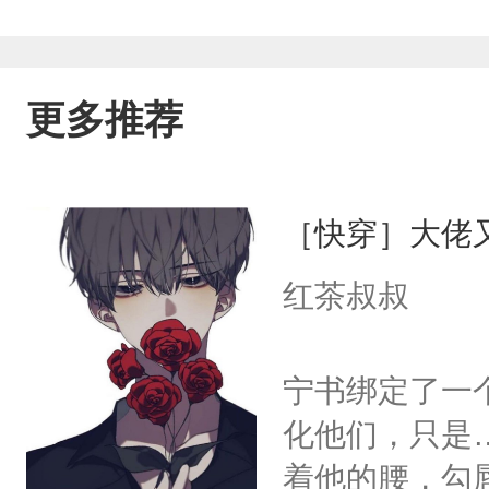
更多推荐
［快穿］大佬
红茶叔叔
宁书绑定了一
化他们，只是
着他的腰，勾