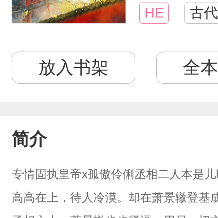
HE
古代
放入书架
全本
简介
专情固执皇帝x孤傲伶俐丞相二人本是
高高在上，待人冷漠。却在萧景辙登基