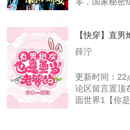
零，国家秘密
右男主又报复
士，以武力、
个世界了。直
界分三性：男
他说：【您需
【快穿】直男
子嗣）。盘龙
年，存活下来
孤独成性，被
薛泞
再说一遍。】
貌美送花郎，
世界苟活十年。
嘴硬心软、宠
更新时间：2
他才发现：他的
论区留言置顶
氓，本体是全
面世界1【你
来想逗逗人类
长大的竹马，
到油盐不进。
抢了你要给竹
本来只想成家