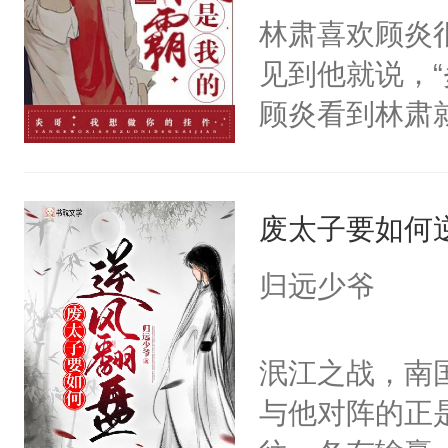
脖子时，阿米
林肃喜欢顾炎
魔尊南北寒被
笑：“对，想吃了你
见到他就说，
椅的男人给收
得及吗？（P
顾炎看到林肃
体统！结果装
每天用牛奶面
每秒拿着刀子
香香贴贴呜呜
明是个27岁
迹，但他最接
是因为他才坐
斗力爆表只想
废太子要如何
个得此生此世
林秋那双清透
大的异能者攻
地想着。“听说
火葬场虽迟但到
归远少爷
不是很正常吗
好了你的伤，
怪了。”顾炎
果之后，我可
泯江之战，南
儿！”爱而微
秋1v1双洁h
与他对阵的正
就干善良受攻
恳，受会恢复