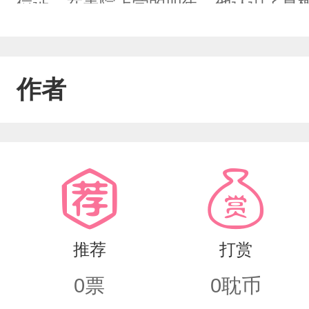
位证。在美院上学的四年，他认识了夏
人，后来他知道了什么是安慰他知道了
夏榭星不见了四年过去了，再重逢会是什
作者
子，你觉得你有必要吗？有必要喜欢我这
实是在大一那年相逢的，但是呢夏榭星
年。就是有任何的不符合逻辑现实纯属
推荐
打赏
0
票
0
耽币