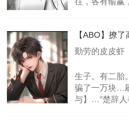
往，各有输赢
攻，可能开头
笔，不喜左上
人愿，景殊这
能虐），追妻
（黑色版）：
敌国细作一事
主旨还是甜甜
权，非独家
【ABO】撩
送到敌国用来
观众老爷有钱
室。北邺太子
勤劳的皮皮虾
活略苦，需加
愿，合起来就
合法。】
将人扫地出门
生子。有二胎
已亲密地要共
骗了一万块…
之又玄。他曾
与】…”楚辞
他折腰。但景
与】，害得他
的心性与气节
是楚辞只好找到
也要踩着刀尖