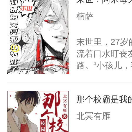
要在病痛中度
以朝的注视，
消失在夜空中
楠萨
了，最后一次对
发霉了许久，
砚清被找到的
定！他要死外
末世里，27
塞。陆以朝痛
个被废的这么
流着口水盯丧
以朝啊，我来
轮椅，从家里
路。“小孩儿
距，抓着乱糟
的夜晚离家出
眼神危险。阿米
都不要我了，
快乐的风餐露
好香啊，可他
我……”——
椅漂移，和野
那个校霸是我
知）“好、好啊.
【非渣攻贱受
地的束林秋，
只要他不杀我
洁，先虐后甜
北冥有雁
了。那个男人
他时，阿米：
子贴贴。我见