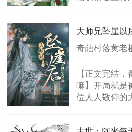
星。强迫也好
们人前恩爱甜
大师兄坠崖以
情，他以为，
夜祁砚清缩在
奇葩村落黄老
乐。”陆以朝
了。”祁砚清
【正文完结，
死。”.祁砚
嘛】开局就是
什么不能是他
位人人敬仰的
次死都不想输
中，被魔尊南
绑在同一根绳
然最后捡回来
谁？”“楚星你
末世：阿米每