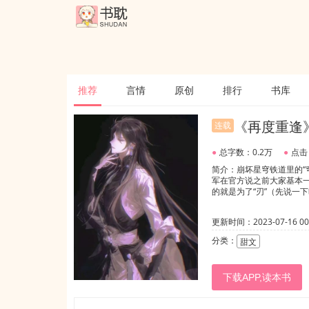
推荐
言情
原创
排行
书库
《再度重逢
连载
●
总字数：0.2万
●
点击
简介：崩坏星穹铁道里的“
军在官方说之前大家基本
的就是为了“刃”（先说一
更新时间：2023-07-16 00:
分类：
甜文
下载APP,读本书