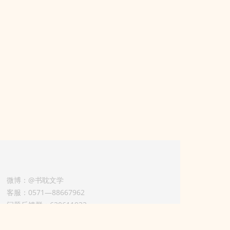
微博：@书耽文学
客服：0571—88667962
问题反馈群：630611933
版权业务联系人-淡风 QQ：
3614922414（加好友请备注合作来意）