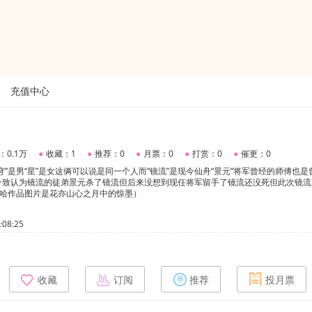
充值中心
》
：0.1万
●
收藏：1
●
推荐：0
●
月票：0
●
打赏：0
●
催更：0
穹”是男“星”是女这俩可以说是同一个人而“镜流”是现今仙舟“景元”将军曾经的师傅也是
一致认为镜流的徒弟景元杀了镜流但后来没想到现任将军留手了镜流还没死但此次镜流
下哈作品图片是花亦山心之月中的惊墨）
08:25
收藏
订阅
推荐
投月票