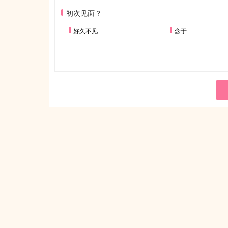
初次见面？
好久不见
念于