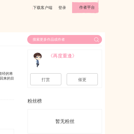
作者平台
下载客户端
登录
《再度重逢》
曾经的将
回来的目
打赏
催更
粉丝榜
暂无粉丝