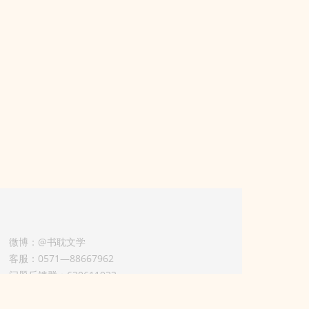
微博：@书耽文学
客服：0571—88667962
问题反馈群：630611933
版权业务联系人-淡风 QQ：
3614922414（加好友请备注合作来意）