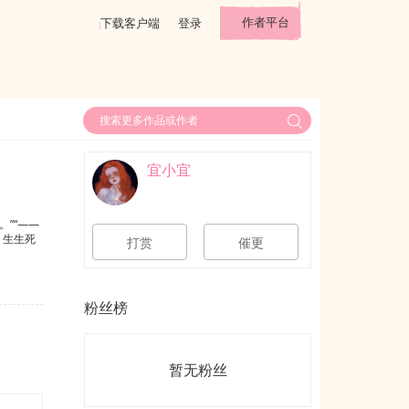
作者平台
下载客户端
登录
宜小宜
”“——
，生生死
打赏
催更
粉丝榜
暂无粉丝