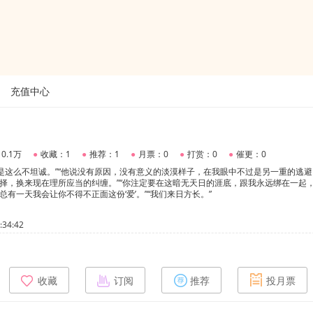
充值中心
0.1万
●
收藏：1
●
推荐：1
●
月票：0
●
打赏：0
●
催更：0
是这么不坦诚。”“他说没有原因，没有意义的淡漠样子，在我眼中不过是另一重的逃避。
选择，换来现在理所应当的纠缠。”“你注定要在这暗无天日的涯底，跟我永远绑在一起
总有一天我会让你不得不正面这份‘爱’。”“我们来日方长。”
34:42
收藏
订阅
推荐
投月票