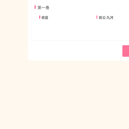
第一卷
前提
前尘:九河