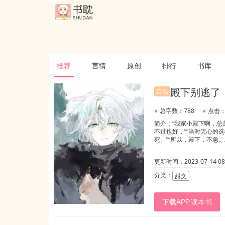
推荐
言情
原创
排行
书库
殿下别逃了
连载
●
总字数：788
●
点击：
简介：“我家小殿下啊，总
不过也好，”“当时无心的
死。”“所以，殿下，不急。
更新时间：2023-07-14 08:
分类：
甜文
下载APP,读本书