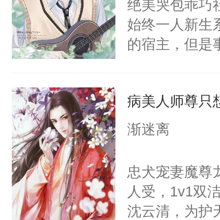
绝美哭包乖巧社
卫天还没亮，
为三种性别。
始终一人新生
腰：“陛下，
构与男子相同
的宿主，但是
不好了！”“那
了一颗红色的
个社恐小哭包
扣到怀里，安
得不开始在后
宿主，元宝只
顶替白莲花的
人，最终坐上
病美人师尊只
你，打他一巴
小白莲：“嘤嘤
右脸欠踹$￥#
胡说，我没碰
渐迷离
白嫩嫩一看就
这是你舅妈，快
前，抬手摸了
不愧是大佬，
忠犬宠妻魔尊
句：“魂淡！”元
悉，嗷？这不
人受，1v1
血：可爱，想
可以先看仙帝
沈云清，为护