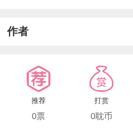
作者
推荐
打赏
0
票
0
耽币