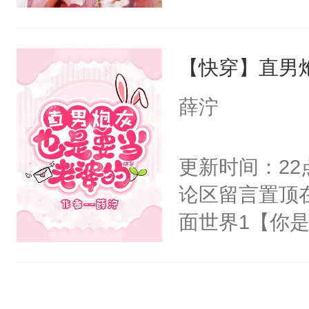
阴恻恻的看着
封印，昔日爱
招惹我的，你
自己知道，他
点头：“你自
【快穿】直男
其是纯金色的
谁！”反正有
的逆鳞，决战
薛泞
打工的！小世
后重妄苏醒上
码，泪水还没
逆鳞还亲了一
更新时间：2
了！尼玛！到
堂正正再战一
论区留言置顶
清倚在美人榻
面世界1【你
老等死中，勿
长大的竹马，
开启了帮死敌
抢了你要给竹
修为恢复后与
入住你家，愤