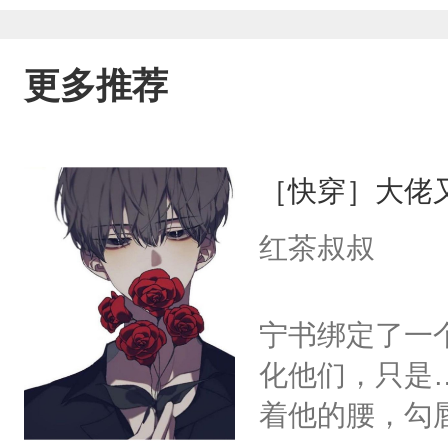
更多推荐
［快穿］大佬
红茶叔叔
宁书绑定了一
化他们，只是
着他的腰，勾