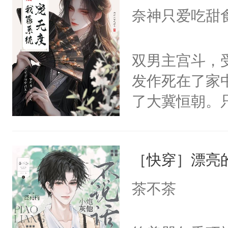
I，他们决定
奈神只爱吃甜
学子，莫之阳
莲花可不止有
双男主宫斗，
点脑袋，看着
发作死在了家
常见问题一：
了大冀恒朝。
教科书版：“
己的世界，并
样。”莫之阳
王名为云胤，
母的微笑：“
［快穿］漂亮
惜被人暗害，
留看着面前这
绝。主神知晓
茶不茶
人，突然醒悟
顾云去到大冀
问题二：废后
朝，一个从未