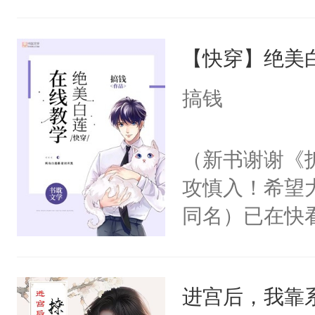
角落，捏着他
尝尝。”当红
【快穿】绝美
来，给老公亲
用力——为你
搞钱
糖专业户，不
（新书谢谢《
攻慎入！希望
同名）已在快
叭！】1V1
统界里面有个
进宫后，我靠
成为所有白莲