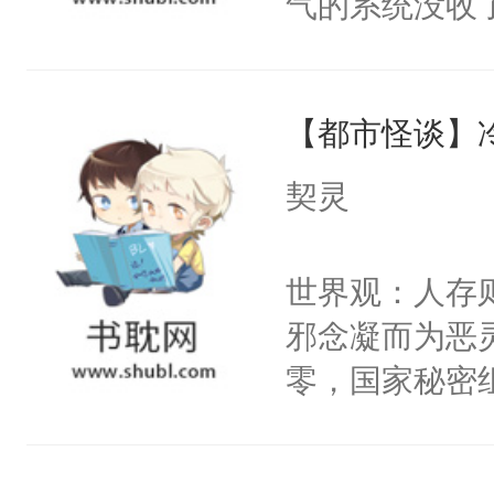
气的系统没收
右男主又报复
成了没用的废
个世界了。直
说他可怜，却
他说：【您需
【都市怪谈】
用见人，因为
年，存活下来
言神龙见首不
契灵
再说一遍。】
想见人。没有
世界苟活十年。
名蛇蛇，跟人
世界观：人存
不知道，那小
邪念凝而为恶
头，魔尊墨宴
零，国家秘密
宴：柳折枝你
士，以武力、
飞魄散！第二
界分三性：男
们竟然欺负你