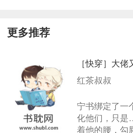
更多推荐
［快穿］大佬
红茶叔叔
宁书绑定了一
化他们，只是
着他的腰，勾