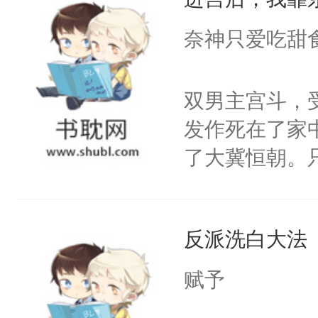
成为所有白莲
I，他们决定
奈神只爱吃甜
学子，莫之阳
莲花可不止有
双男主宫斗，
点脑袋，看着
发作死在了家
常见问题一：
了大冀恒朝。
教科书版：“
己的世界，并
样。”莫之阳
王名为云胤，
母的微笑：“
反派洗白大法
惜被人暗害，
留看着面前这
绝。主神知晓
赋予
人，突然醒悟
顾云去到大冀
问题二：废后