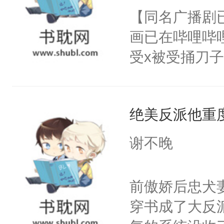
朝，一个从未
【同名广播剧
卫天还没亮，
为三种性别。
画已在哔哩哔
腰：“陛下，
构与男子相同
受x被受捅刀
不好了！”“那
了一颗红色的
派，他的任务
扣到怀里，安
得不开始在后
一位合适的男
顶替白莲花的
人，最终坐上
绝美反派他重
病，一个个的
小白莲：“嘤嘤
上了还是无动
胡说，我没碰
谢不晚
力跟男主称兄
这是你舅妈，快
间变脸背叛他
不愧是大佬，
前傲娇后忠犬
的恶事他都对
悉，嗷？这不
穿书成了大反
一个权力滔天
可以先看仙帝