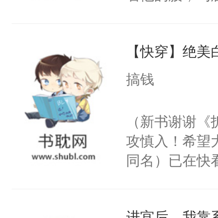
角落，捏着他
尝尝。”当红
【快穿】绝美
来，给老公亲
用力——为你
搞钱
糖专业户，不
（新书谢谢《
攻慎入！希望
同名）已在快
叭！】1V1
统界里面有个
进宫后，我靠