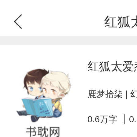
红狐
红狐太爱
鹿梦拾柒 |
0.6万字
0