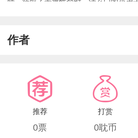
睛。待取了景承性命时，清玄门的小弟
宁之下。逸宁在撤退途中景珩穷追不舍
餐………
作者
推荐
打赏
0
票
0
耽币