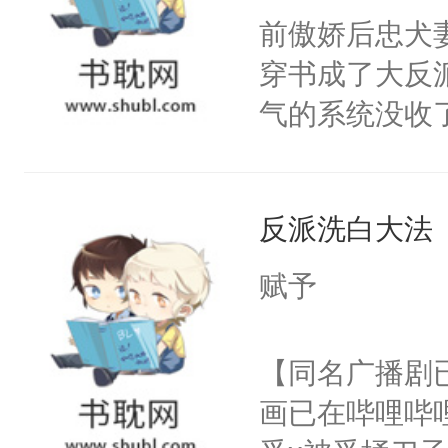
朝，一个从未
前傲娇后忠犬
卫天还没亮，
为三种性别。
穿书成了大反
腰：“陛下，
构与男子相同
气的系统没收
不好了！”“那
了一颗红色的
成了没用的废
扣到怀里，安
得不开始在后
说他可怜，却
顶替白莲花的
人，最终坐上
反派洗白大法
用见人，因为
小白莲：“嘤嘤
言神龙见首不
胡说，我没碰
赋予
想见人。没有
这是你舅妈，快
名蛇蛇，跟人
不愧是大佬，
【同名广播剧
不知道，那小
悉，嗷？这不
画已在哔哩哔
头，魔尊墨宴
可以先看仙帝