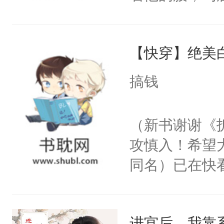
角落，捏着他
尝尝。”当红
【快穿】绝美
来，给老公亲
用力——为你
搞钱
糖专业户，不
（新书谢谢《
攻慎入！希望
同名）已在快
叭！】1V1
统界里面有个
进宫后，我靠