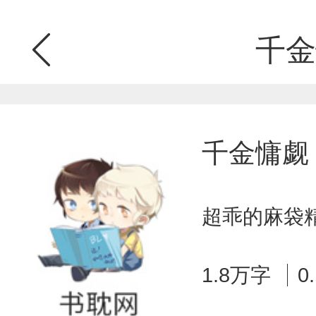
千金
千金慵觑
超乖的麻袋精
1.8万字
0