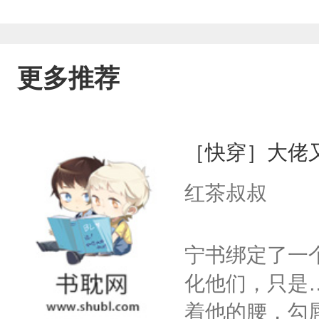
更多推荐
［快穿］大佬
红茶叔叔
宁书绑定了一
化他们，只是
着他的腰，勾