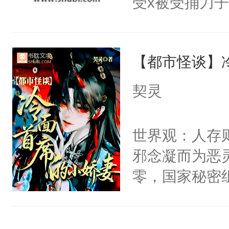
受x被受捅刀
宴：柳折枝你
派，他的任务
飞魄散！第二
一位合适的男
们竟然欺负你
【都市怪谈】
病，一个个的
宴：要不你跟
上了还是无动
契灵
来……“蛇蛇
力跟男主称兄
好，别人都想
间变脸背叛他
世界观：人存
堂魔尊……行
的恶事他都对
邪念凝而为恶
位，当日就抢
一个权力滔天
零，国家秘密
神偏执：不许
右男主又报复
士，以武力、
腿，把你锁在
个世界了。直
界分三性：男
有人养？还有
他说：【您需