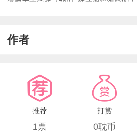
落魄太子受褚（zhǔ）然诺架得很空的古
作者
推荐
打赏
1
票
0
耽币