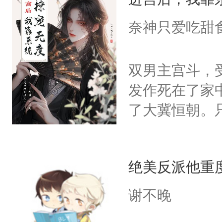
成为所有白莲
I，他们决定
奈神只爱吃甜
学子，莫之阳
莲花可不止有
双男主宫斗，
点脑袋，看着
发作死在了家
常见问题一：
了大冀恒朝。
教科书版：“
己的世界，并
样。”莫之阳
王名为云胤，
母的微笑：“
绝美反派他重
惜被人暗害，
留看着面前这
绝。主神知晓
谢不晚
人，突然醒悟
顾云去到大冀
问题二：废后