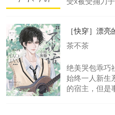
受x被受捅刀
宴：柳折枝你
派，他的任务
飞魄散！第二
一位合适的男
们竟然欺负你
［快穿］漂亮
病，一个个的
宴：要不你跟
上了还是无动
茶不茶
来……“蛇蛇
力跟男主称兄
好，别人都想
间变脸背叛他
绝美哭包乖巧社
堂魔尊……行
的恶事他都对
始终一人新生
位，当日就抢
一个权力滔天
的宿主，但是
神偏执：不许
右男主又报复
个社恐小哭包
腿，把你锁在
个世界了。直
宿主，元宝只
有人养？还有
他说：【您需