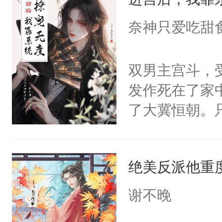
成为所有白莲
I，他们决定
奈神只爱吃甜
学子，莫之阳
莲花可不止有
双男主宫斗，
点脑袋，看着
发作死在了家
常见问题一：
了大冀恒朝。
教科书版：“
己的世界，并
样。”莫之阳
王名为云胤，
母的微笑：“
绝美反派他重
惜被人暗害，
留看着面前这
绝。主神知晓
谢不晚
人，突然醒悟
顾云去到大冀
问题二：废后