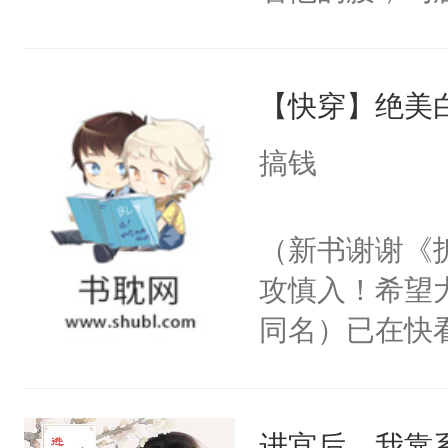
角落，捏着他
尝尝。”当红
【快穿】绝美
来，给老公亲
用力——为你
搞钱
糖专业户，不
（新书谢谢《
攻慎入！希望
同名）已在快
叭！】1V1
统界里面有个
进宫后，我靠