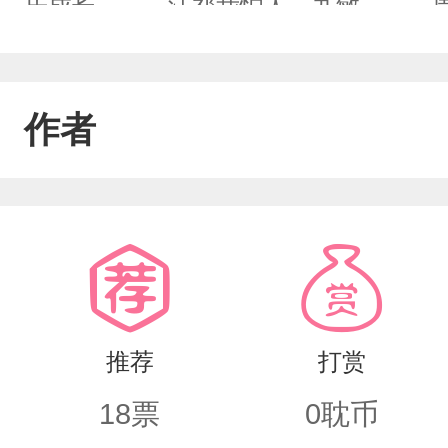
乐成长。——江祁我怕人，九敏。——
始......你一直是晴朗的少年本就应
年年——《少年如星也如月》
作者
推荐
打赏
18
票
0
耽币