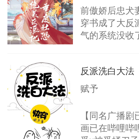
朝，一个从未
前傲娇后忠犬
卫天还没亮，
为三种性别。
穿书成了大反
腰：“陛下，
构与男子相同
气的系统没收
不好了！”“那
了一颗红色的
成了没用的废
扣到怀里，安
得不开始在后
说他可怜，却
顶替白莲花的
人，最终坐上
反派洗白大法
用见人，因为
小白莲：“嘤嘤
言神龙见首不
胡说，我没碰
赋予
想见人。没有
这是你舅妈，快
名蛇蛇，跟人
不愧是大佬，
【同名广播剧
不知道，那小
悉，嗷？这不
画已在哔哩哔
头，魔尊墨宴
可以先看仙帝