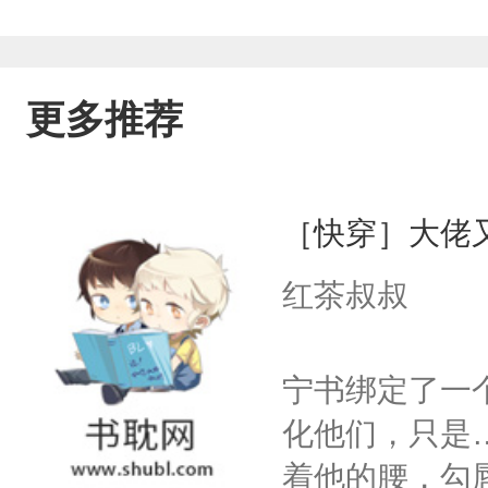
更多推荐
［快穿］大佬
红茶叔叔
宁书绑定了一
化他们，只是
着他的腰，勾