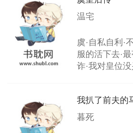
纪人看着保守
真土豪林漾“
挑了几件性感
温宅
碗！”……欢
发挥到了极致
女》，一起来
戚恩的信息，
虞·自私自利·
尔赛谦虚且“普
狗滚吧。]程骁
服的活下去·最
已发出，但被对
诈·我对皇位没
其实是工具人
姐怎么办？当
我扒了前夫的
重生开挂把自
搭伙过日子。
暮死
围大体上是和