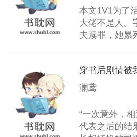
正经宫斗选手
本文1V1为
大佬不是人。
夫赎罪，她累
不是人？！再
层层都是你，
穿书后剧情被
直接给他自己
还得苦哈哈给
澜鸢
喊:“叶舒你那
“一次意外，
代表之后的结