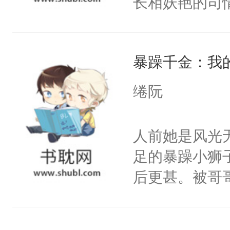
长相妖艳的司
斐尘＊漫骂，
意而为，得知
暴躁千金：我
宜，在经历各
却因龙契的存
绻阮
派，从而改变
眸，眼眶湿润
人前她是风光
一定给你一个
足的暴躁小狮
了她一下，“
后更甚。被哥
局。”
也想不通哥哥
变通的男人！