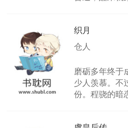
第一眼见到的
的小姐姐？”秦
织月
着：咦？原来
何还是这么耐
仓人
前这人也太高
姓林，名漾，
磨砺多年终于
苏栯霖，泰山
少人羡慕。不
意。”林漾“
份。程骁的暗
说！”苏栯霖
候，程老爷子
程度么？”熟
人一定不要对
有这个，都上
虞皇后传