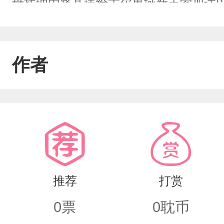
母找理由将其送给古尔界域新王索加达
室的底牌的成长与追忆之旅便在重重迷
作者
推荐
打赏
0
票
0
耽币