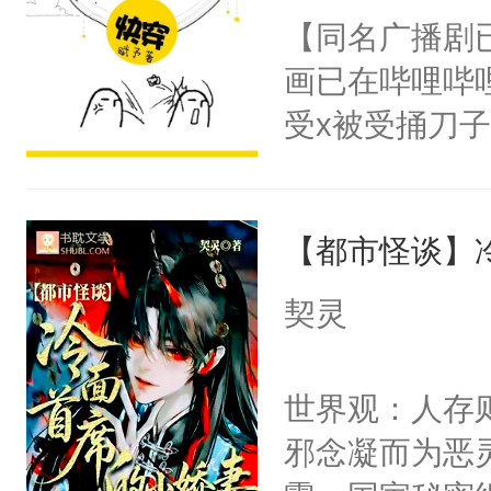
朝，一个从未
【同名广播剧
卫天还没亮，
为三种性别。
画已在哔哩哔
腰：“陛下，
构与男子相同
受x被受捅刀
不好了！”“那
了一颗红色的
派，他的任务
扣到怀里，安
得不开始在后
一位合适的男
顶替白莲花的
人，最终坐上
【都市怪谈】
病，一个个的
小白莲：“嘤嘤
上了还是无动
胡说，我没碰
契灵
力跟男主称兄
这是你舅妈，快
间变脸背叛他
不愧是大佬，
世界观：人存
的恶事他都对
悉，嗷？这不
邪念凝而为恶
一个权力滔天
可以先看仙帝