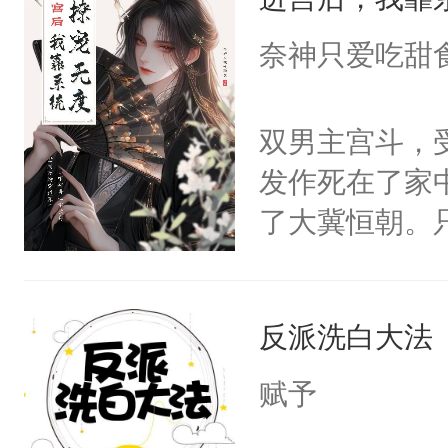
成为所有白莲
I，他们决定
奈神只爱吃甜
学子，莫之阳
莲花可不止有
双男主宫斗，
点脑袋，看着
发作死在了家
常见问题一：
了大冀恒朝。
教科书版：“
己的世界，并
样。”莫之阳
王名为云胤，
母的微笑：“
反派洗白大法
惜被人暗害，
留看着面前这
绝。主神知晓
赋予
人，突然醒悟
顾云去到大冀
问题二：废后