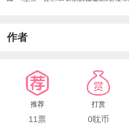
懂。”于是，年仅六岁的时栖搬到“反派
不多高的身影软乎乎的说道：“你好，我
对新到的小邻居表示非常不理解，无论
作者
甜甜地叫他：“白白，等等我。”“白白，
的见面如命运般，无法阻挡。为什么一
为我在异世界等你好久，我要带你回家
见时栖一面。江屿白在书中呆了几百年，
走剧情。等到江屿白快忘记自己时，他的
推荐
打赏
家。”只要一点有可能，江屿白都会拼命
11
票
0
耽币
恶魔，不让任何人觊觎他的瑰宝。孱弱多