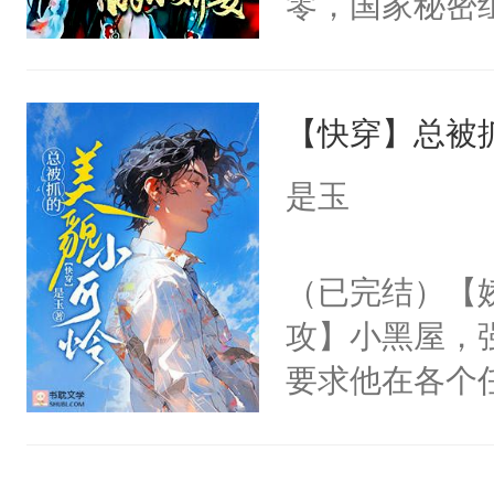
零，国家秘密
右男主又报复
士，以武力、
个世界了。直
界分三性：男
他说：【您需
【快穿】总被
子嗣）。盘龙
年，存活下来
孤独成性，被
是玉
再说一遍。】
貌美送花郎，
世界苟活十年。
嘴硬心软、宠
（已完结）【
他才发现：他的
攻】小黑屋，
氓，本体是全
要求他在各个
来想逗逗人类
世界，他任务
到油盐不进。
对劲……患有
本来只想成家