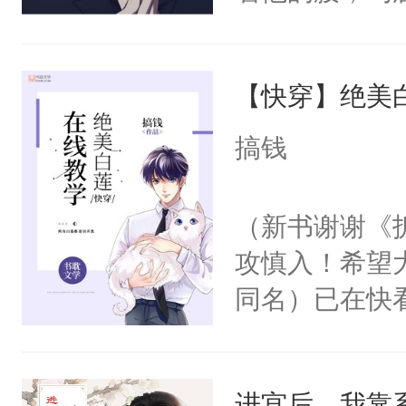
角落，捏着他
尝尝。”当红
【快穿】绝美
来，给老公亲
用力——为你
搞钱
糖专业户，不
（新书谢谢《
攻慎入！希望
同名）已在快
叭！】1V1
统界里面有个
进宫后，我靠