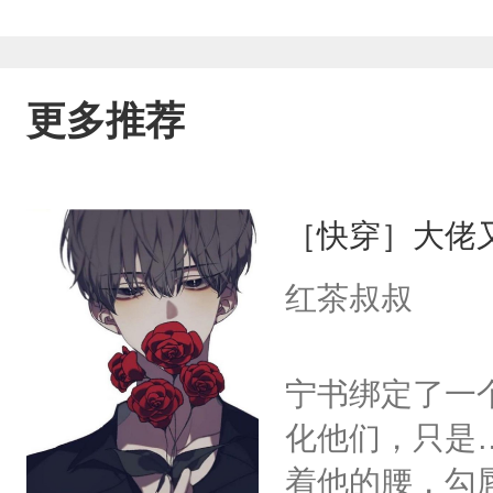
更多推荐
［快穿］大佬
红茶叔叔
宁书绑定了一
化他们，只是
着他的腰，勾