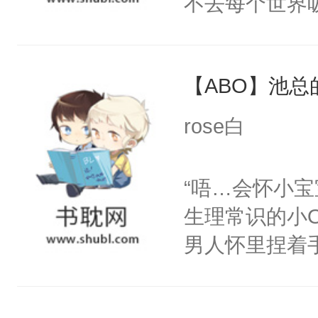
不去每个世界
里:“宝贝，
容颜无处遮掩
我都可以给你
咬着不放。-
徒弟的手，步
【ABO】池总
从闻家讨回去
边，你哪里也
背，眼里是致
rose白
郁白的下巴将
我的妻子，什
让同学们看到
离开。”-骨
“唔…会怀小
人压在马棚闷
秘密，低声笑
生理常识的小O
狂，“你跑不
原来是在偷我
男人怀里捏着
亲一亲你。”…
的孩子，才能
软的Omega
手，大反派们
他搂在怀中，
宝，年年想怀
笑。高明的猎
控了一切，眼