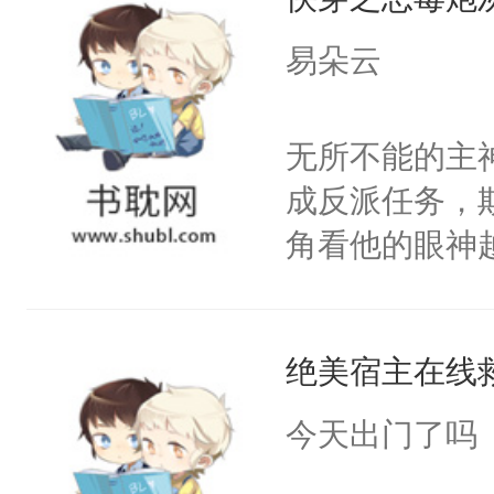
子嗣）。盘龙
孤独成性，被
易朵云
貌美送花郎，
嘴硬心软、宠
无所不能的主
他才发现：他的
成反派任务，
氓，本体是全
角看他的眼神
来想逗逗人类
只为了让小主
到油盐不进。
为了给娇气小
本来只想成家
绝美宿主在线
后，竟然是为
只对他温柔。
拥住了日思夜
今天出门了吗
至恶鬼神×冷
善；他是冷，