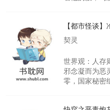
角落，捏着他
尝尝。”当红
【都市怪谈】
来，给老公亲
用力——为你
契灵
糖专业户，不
世界观：人存
邪念凝而为恶
零，国家秘密
士，以武力、
界分三性：男
快穿之恶毒炮