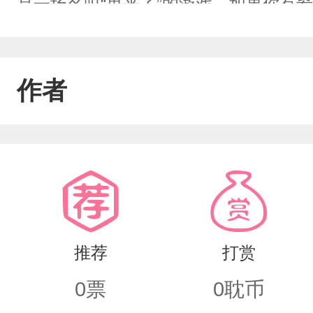
是一场名叫“鬼来了”的游戏。如果你有
励。但是一切都尚未有结果。他们只有
高智商受×蛇精病神明攻
作者
推荐
打赏
0
票
0
耽币