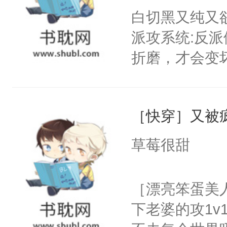
白切黑又纯又
只为你，守尽
派攻系统:反
你，才拥有家
折磨，才会变
人×最强鬼神
郁白:好的，
者文风写实派
反派就在你旁
奇的宝子们误
［快穿］又被
缓行驶在柏油
郁白淡漠的收
草莓很甜
的背包，纤弱
立的小白杨站
［漂亮笨蛋美
后。系统:好
下老婆的攻1v
呵。后来——