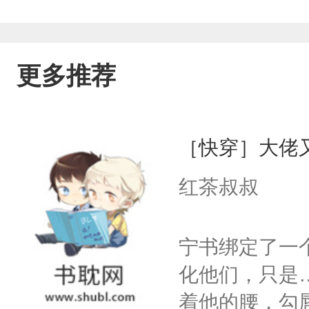
更多推荐
［快穿］大佬
红茶叔叔
宁书绑定了一
化他们，只是
着他的腰，勾