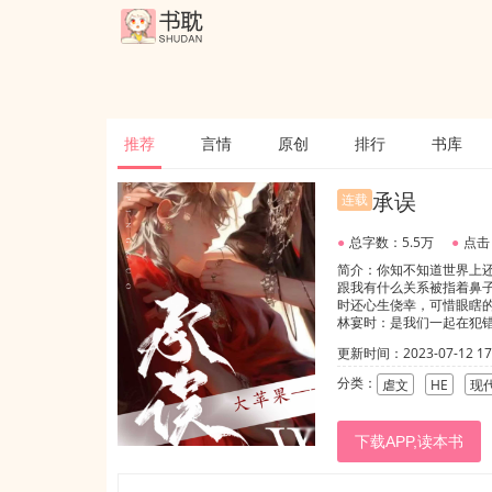
推荐
言情
原创
排行
书库
承误
连载
●
总字数：5.5万
●
点击
简介：你知不知道世界上
跟我有什么关系被指着鼻
时还心生侥幸，可惜眼瞎
林宴时：是我们一起在犯
我0_0写这本书是受了某
更新时间：2023-07-12 17:
了，我还是决定把它都发
多，我会在那里发完整版
分类：
虐文
HE
现
下载APP,读本书