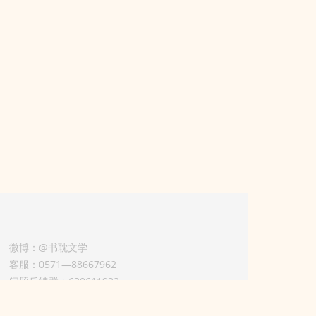
微博：@书耽文学
客服：0571—88667962
问题反馈群：630611933
版权业务联系人-淡风 QQ：
3614922414（加好友请备注合作来意）