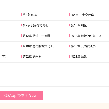
第4章 送花
第5章 三十朵玫瑰
第9章 我替你照顾他
第10章 初见
第13章 持续了一节课
第14章 嫉妒的对象（上）
第18章 惩罚的方法（上）
第19章 只为我演奏
法（下）
第22章 恶作剧
第23章 结果
下载App与作者互动