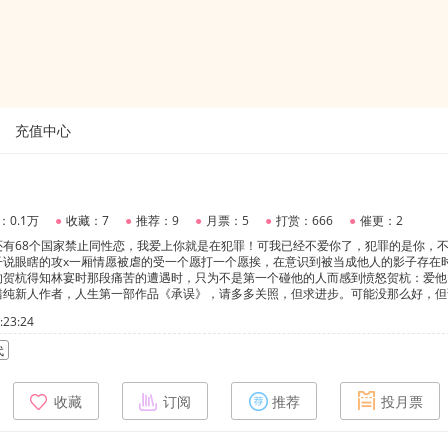
充值中心
：0.1万
●
收藏：7
●
推荐：9
●
月票：5
●
打赏：666
●
催更：2
还有68个国家禁止同性恋，我爱上你就是在犯罪！可我已经不爱你了，犯罪的是你，
子说眼瞎的攻x一厢情愿被虐的受一个愿打一个愿挨，在意识到被当成他人的影子存在
的贺杭得知林宴时那段痛苦的遭遇时，只为不是第一个碰他的人而感到愤怒贺杭：爱他
错纯新人作者，人生第一部作品《承误》，请多多关照，但求进步。可能没那么好，但
个作者的影响，那段时间看了太多这种类型的，可能我没那么那个功力吧，但是存稿都
23:24
出来，有些章节会被锁，我可能就不发出来了，虽然很烂哈，但想看的朋友可以去爱发
的，全部免费，为爱发电。我正在学习，更好的创作其他类型的小说，加油。
代
收藏
订阅
推荐
投月票