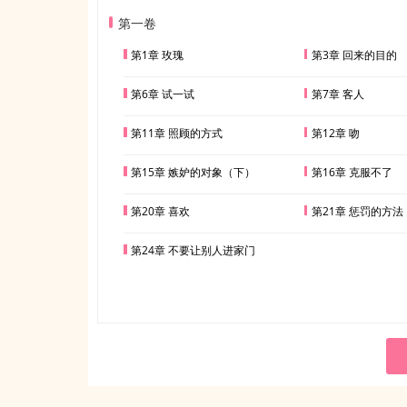
第一卷
第1章 玫瑰
第3章 回来的目的
第6章 试一试
第7章 客人
第11章 照顾的方式
第12章 吻
第15章 嫉妒的对象（下）
第16章 克服不了
第20章 喜欢
第21章 惩罚的方
第24章 不要让别人进家门