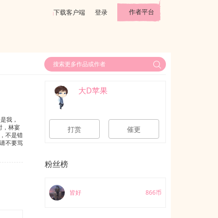
作者平台
下载客户端
登录
大D苹果
不是我，
时，林宴
打赏
催更
，不是错
请不要骂
已经写完
电，搜磨
粉丝榜
皆好
866币