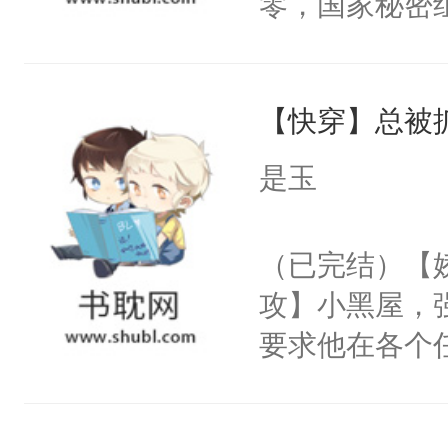
零，国家秘密
右男主又报复
士，以武力、
个世界了。直
界分三性：男
他说：【您需
【快穿】总被
子嗣）。盘龙
年，存活下来
孤独成性，被
是玉
再说一遍。】
貌美送花郎，
世界苟活十年。
嘴硬心软、宠
（已完结）【
他才发现：他的
攻】小黑屋，
氓，本体是全
要求他在各个
来想逗逗人类
世界，他任务
到油盐不进。
对劲……患有
本来只想成家