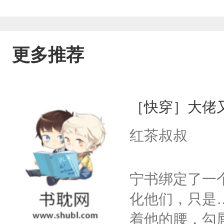
更多推荐
［快穿］大佬
红茶叔叔
宁书绑定了一
化他们，只是
着他的腰，勾