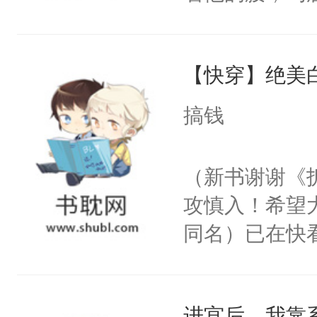
角落，捏着他
尝尝。”当红
【快穿】绝美
来，给老公亲
用力——为你
搞钱
糖专业户，不
（新书谢谢《
攻慎入！希望
同名）已在快
叭！】1V1
统界里面有个
进宫后，我靠