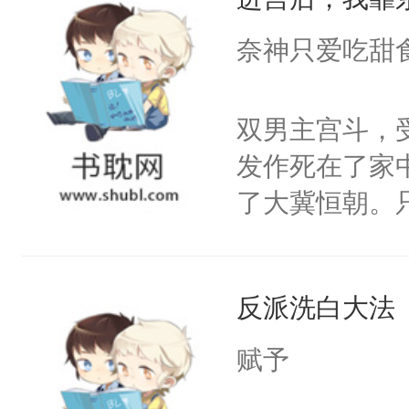
成为所有白莲
I，他们决定
奈神只爱吃甜
学子，莫之阳
莲花可不止有
双男主宫斗，
点脑袋，看着
发作死在了家
常见问题一：
了大冀恒朝。
教科书版：“
己的世界，并
样。”莫之阳
王名为云胤，
母的微笑：“
反派洗白大法
惜被人暗害，
留看着面前这
绝。主神知晓
赋予
人，突然醒悟
顾云去到大冀
问题二：废后