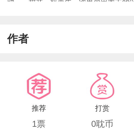
动……甜文，双重生，渣男变忠犬主cp:沈
作者
推荐
打赏
1
票
0
耽币