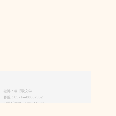
微博：@书耽文学
客服：0571—88667962
问题反馈群：630611933
版权业务联系人-淡风 QQ：
3614922414（加好友请备注合作来意）