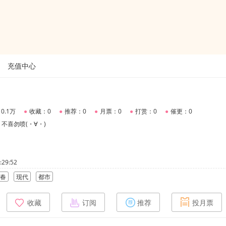
充值中心
0.1万
●
收藏：0
●
推荐：0
●
月票：0
●
打赏：0
●
催更：0
不喜勿喷(・∀・)
29:52
春
现代
都市
收藏
订阅
推荐
投月票