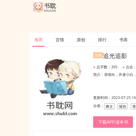
推荐
言情
原创
排行
书库
追光追影
连载
●
总字数：395
●
点击：
简介：亲情向，作者小白，
更新时间：2023-07-25 16:
分类：
爽文
慢热
青
下载APP,读本书