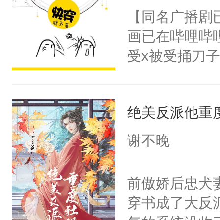
朝，一个从未
【同名广播剧
卫天还没亮，
为三种性别。
画已在哔哩哔
腰：“陛下，
构与男子相同
受x被受捅刀
不好了！”“那
了一颗红色的
派，他的任务
扣到怀里，安
得不开始在后
一位合适的男
顶替白莲花的
人，最终坐上
绝美反派他重
病，一个个的
小白莲：“嘤嘤
上了还是无动
胡说，我没碰
谢不晚
力跟男主称兄
这是你舅妈，快
间变脸背叛他
不愧是大佬，
前傲娇后忠犬
的恶事他都对
悉，嗷？这不
穿书成了大反
一个权力滔天
可以先看仙帝