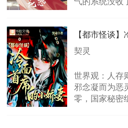
气的系统没收
右男主又报复
成了没用的废
个世界了。直
说他可怜，却
他说：【您需
【都市怪谈】
用见人，因为
年，存活下来
言神龙见首不
契灵
再说一遍。】
想见人。没有
世界苟活十年。
名蛇蛇，跟人
世界观：人存
不知道，那小
邪念凝而为恶
头，魔尊墨宴
零，国家秘密
宴：柳折枝你
士，以武力、
飞魄散！第二
界分三性：男
们竟然欺负你