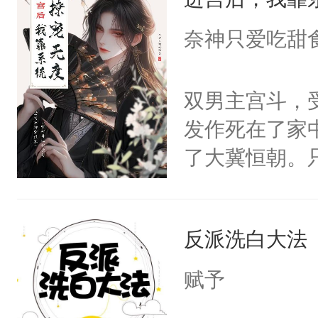
成为所有白莲
I，他们决定
奈神只爱吃甜
学子，莫之阳
莲花可不止有
双男主宫斗，
点脑袋，看着
发作死在了家
常见问题一：
了大冀恒朝。
教科书版：“
己的世界，并
样。”莫之阳
王名为云胤，
母的微笑：“
反派洗白大法
惜被人暗害，
留看着面前这
绝。主神知晓
赋予
人，突然醒悟
顾云去到大冀
问题二：废后