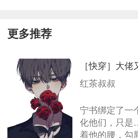
更多推荐
［快穿］大佬
红茶叔叔
宁书绑定了一
化他们，只是
着他的腰，勾