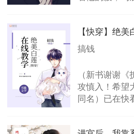
角落，捏着他
尝尝。”当红
【快穿】绝美
来，给老公亲
用力——为你
搞钱
糖专业户，不
（新书谢谢《
攻慎入！希望
同名）已在快
叭！】1V1
统界里面有个
进宫后，我靠