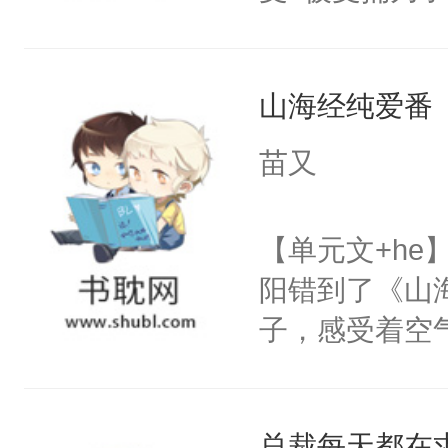
派，他的任务
一位合适的男
山海经纯爱番
病，一个个的
上了还是无动
苗又
力跟男主称兄
间变脸背叛他
【单元文+h
的恶事他都对
阳错到了《山
一个权力滔天
子，感受着空
右男主又报复
进山中大喊。
个世界了。直
要？”祝余：“
他说：【您需
总裁每天都在