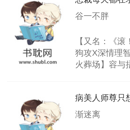
侣是什么？能
年，存活下来
中绝望，但为
谷一不胖
再说一遍。】
有姻缘，不要
世界苟活十年。
快放开我！我
【又名：《滚
哪？”祝余草
狗攻X深情理智
白带去了异世
火葬场】容与
到了异世界，
畔，他不懂，
七扭八，没几
么怒火中烧。
他一见钟情了
病美人师尊只
有一瞬的恍惚
你真的不想要
严之畔就拥上
渐迷离
（坚定得像是
你！这句话是
哪我在哪！伴