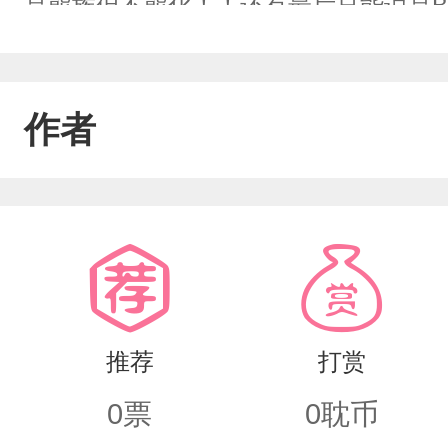
是熊族但不熊化！！还有最后只能说是B
起！不搞黄！不搞黄！
作者
推荐
打赏
0
票
0
耽币