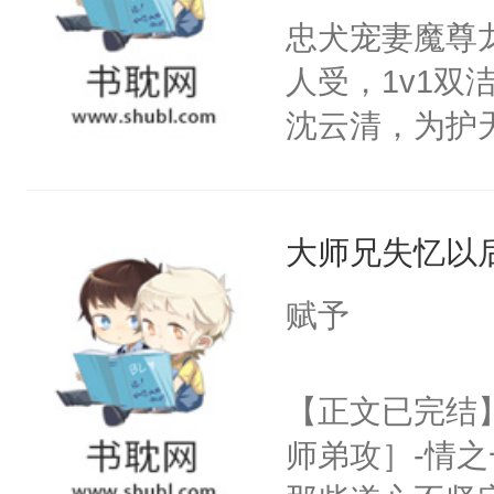
与轻轻的抚着
忠犬宠妻魔尊
笑）：“小样
纠缠的转身离
人受，1v1
三：狌狌世界
牙切齿，愤愤
沈云清，为护
《山海经》的
为了他的钱才
封印，昔日爱
着要对象，一
故纵罢了！看
自己知道，他
回来！然而，
大师兄失忆以
其是纯金色的
了......
的逆鳞，决战
赋予
时。他这才发
后重妄苏醒上
他找遍了容与
逆鳞还亲了一
【正文已完结
身影.....
堂正正再战一
师弟攻］-情
在容与身后的
清倚在美人榻