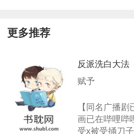
更多推荐
反派洗白大法
赋予
【同名广播剧
画已在哔哩哔
受x被受捅刀