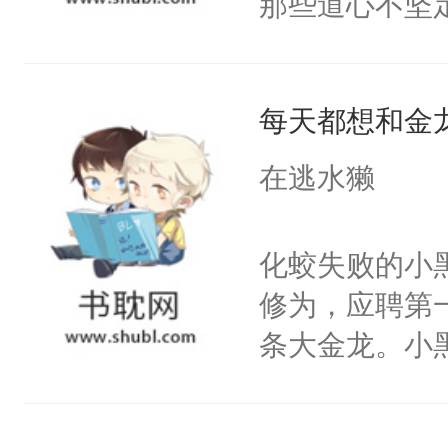
那些道心不坚
狂：“你跟人结
老等死中，勿
到了师弟，无
事？”
开启了帮死敌
甚至为此一念
修为恢复后与
每天都想和金
妄。当他看到
喝，你直接弄
白，这一切终
在逃水獭
敌喝药。重妄
头。而宗门也
懒！沈云清：
子，门下所有
化蛟失败的小
魔尊开始亲自
杀了同为魔道
修为，应聘第
来……重妄：
绝于师门前。
条大金龙。小
双修更快。沈
了当年。回到
好？金龙：滚
找打！重妄放
个宗门成为正
握着那根黑乎
感还好，你不
道吗？大师兄