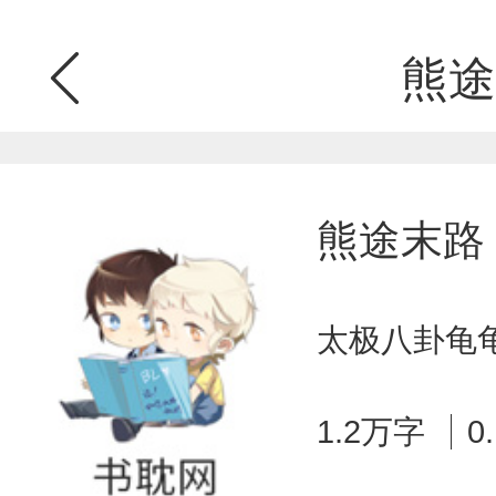
熊途
熊途末路
太极八卦龟龟
1.2万字
0