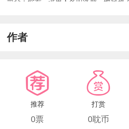
简介：你看，这男人名叫洛斯，他穿越
诶诶住手！别打！别打！我好歹是你妈
的，呜——正经简介：洛斯，一个独立不
作者
快穿局的任务。他是快穿局的神话，在
拿下S的评分，但他是个谁都不敢惹的
不留情对任何人下手，部长对他毕恭毕
界全部消失，可他后来遇到了一个人，
让你爱上我】第一个世界：清冷无道德沉
推荐
打赏
自我意识的全能偏执机器人第二个世界
0
票
0
耽币
到利用的伯爵半血私生子第三个世界：