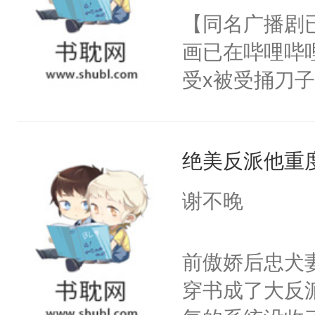
朝，一个从未
【同名广播剧
卫天还没亮，
为三种性别。
画已在哔哩哔
腰：“陛下，
构与男子相同
受x被受捅刀
不好了！”“那
了一颗红色的
派，他的任务
扣到怀里，安
得不开始在后
一位合适的男
顶替白莲花的
人，最终坐上
绝美反派他重
病，一个个的
小白莲：“嘤嘤
上了还是无动
胡说，我没碰
谢不晚
力跟男主称兄
这是你舅妈，快
间变脸背叛他
不愧是大佬，
前傲娇后忠犬
的恶事他都对
悉，嗷？这不
穿书成了大反
一个权力滔天
可以先看仙帝