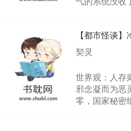
气的系统没收
右男主又报复
成了没用的废
个世界了。直
说他可怜，却
他说：【您需
【都市怪谈】
用见人，因为
年，存活下来
言神龙见首不
契灵
再说一遍。】
想见人。没有
世界苟活十年。
名蛇蛇，跟人
世界观：人存
不知道，那小
邪念凝而为恶
头，魔尊墨宴
零，国家秘密
宴：柳折枝你
士，以武力、
飞魄散！第二
界分三性：男
们竟然欺负你