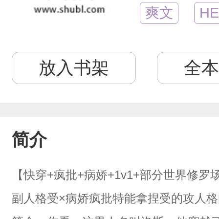
爽文
HE
放入书架
全本
简介
【快穿+疯批+病娇+1v1+部分世界修
副人格受×病娇疯批特能拿捏受的攻人