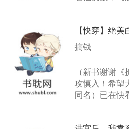
角落，捏着他
尝尝。”当红
【快穿】绝美
来，给老公亲
用力——为你
搞钱
糖专业户，不
（新书谢谢《
攻慎入！希望
同名）已在快
叭！】1V1
统界里面有个
进宫后，我靠