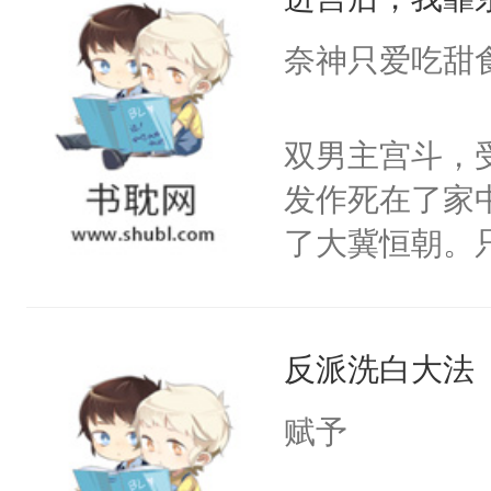
成为所有白莲
I，他们决定
奈神只爱吃甜
学子，莫之阳
莲花可不止有
双男主宫斗，
点脑袋，看着
发作死在了家
常见问题一：
了大冀恒朝。
教科书版：“
己的世界，并
样。”莫之阳
王名为云胤，
母的微笑：“
反派洗白大法
惜被人暗害，
留看着面前这
绝。主神知晓
赋予
人，突然醒悟
顾云去到大冀
问题二：废后