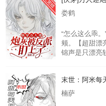
要在病痛中度
以朝的注视，
消失在夜空中
娄鹤
了，最后一次对
发霉了许久，
砚清被找到的
定！他要死外
“怎么这么乖
塞。陆以朝痛
个被废的这么
颊。【超甜漂
以朝啊，我来
轮椅，从家里
锦声是只漂亮
距，抓着乱糟
的夜晚离家出
统，从此他被
都不要我了，
快乐的风餐露
声鼓起勇气和
我……”——
椅漂移，和野
末世：阿米每
清冷少爷指尖
【非渣攻贱受
地的束林秋，
哑：“衣服穿
洁，先虐后甜
楠萨
了。那个男人
我。”病娇反
子贴贴。我见