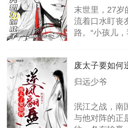
腕间，俯身在
末世里，27
魔尊南北寒被
跑，关起来。
流着口水盯丧
椅的男人给收
腕，眸中诡谲
路。“小孩儿
体统！结果装
里。”后来，
眼神危险。阿米
香香贴贴呜呜
将他抱起，“
好香啊，可他
是因为他才坐
宠文，1v1双
废太子要如何
知）“好、好啊.
林秋那双清透
只要他不杀我
火葬场虽迟但到
归远少爷
他时，阿米：
好了你的伤，
脖子时，阿米
果之后，我可
泯江之战，南
笑：“对，想吃了你
秋1v1双洁h
与他对阵的正
得及吗？（P
恳，受会恢复