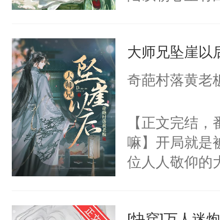
星。强迫也好
们人前恩爱甜
大师兄坠崖以
情，他以为，
夜祁砚清缩在
奇葩村落黄老
乐。”陆以朝
了。”祁砚清
【正文完结，
死。”.祁砚
嘛】开局就是
什么不能是他
位人人敬仰的
次死都不想输
中，被魔尊南
绑在同一根绳
然最后捡回来
谁？”“楚星你
[快穿]万人迷