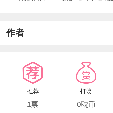
一，是掠夺？不，是再遇。接下来有剧
警告⚠⚠⚠⚠⚠⚠⚠⚠⚠⚠洁白的背景忽
刻：“我们认识吗？”闻锐瞳孔微缩却没
作者
wl108，你是我的嫌疑人，现在我是1
人。”“所以我死了你会成为天使吗？”“或
推荐
打赏
1
票
0
耽币