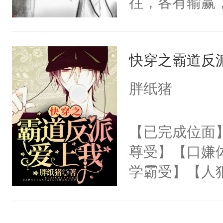
往，各有输赢
每天用牛奶面
笔，不喜左上
人愿，景殊这
明是个27岁
（黑色版）：
敌国细作一事
斗力爆表只想
权，非独家
快穿之霸道反
送到敌国用来
大的异能者攻
室。北邺太子
胖纸猪
愿，合起来就
将人扫地出门
【已完成位面
已亲密地要共
尊受】【口嫌
之又玄。他曾
学霸受】【人
他折腰。但景
街主播受】【
的心性与气节
冷教授】【病
也要踩着刀尖