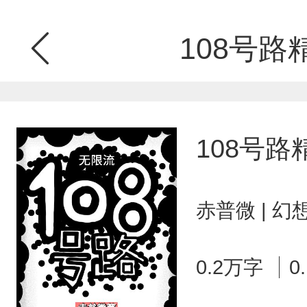
108号路
108号
赤普微 | 
0.2万字
0