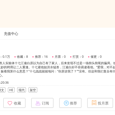
充值中心
：0.1万
●
收藏：8
●
推荐：16
●
月票：0
●
打赏：0
●
催更：0
x兽人实验体十七江逾白原以为自己有了家人，后来发现不过是一场彻头彻尾的骗局。
其妙的聘用让二人重逢。十七避他如洪水猛兽，江逾白好不容易逮着他。“爱我，对不
躲着我算什么意思？”十七战战兢兢地问：“你原谅我了？”“没有。但这和我们复合有
心。
20:36
虐文
HE
现代
架空
收藏
订阅
推荐
投月票