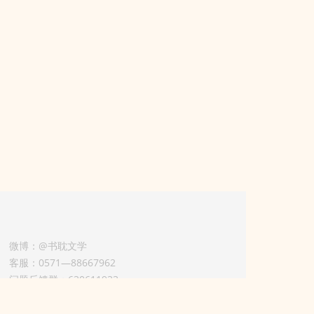
微博：@书耽文学
客服：0571—88667962
问题反馈群：630611933
版权业务联系人-淡风 QQ：
3614922414（加好友请备注合作来意）