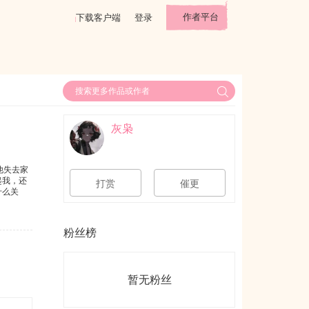
作者平台
下载客户端
登录
灰枭
他失去家
起我，还
打赏
催更
什么关
粉丝榜
暂无粉丝