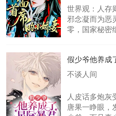
世界观：人存
邪念凝而为恶
零，国家秘密
士，以武力、
界分三性：男
假少爷他养成
子嗣）。盘龙
孤独成性，被
不谈人间
貌美送花郎，
嘴硬心软、宠
人皮话多炮灰
他才发现：他的
唐果一睁眼，
氓，本体是全