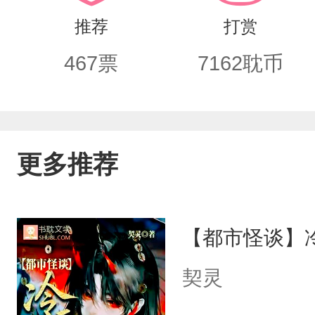
人！哪知，彼时的魔尊正醉卧美人膝，还
推荐
打赏
了喂狗！曲京元:……等等，他那个沉熟
467
票
7162
耽币
强大的好义兄，年轻时就这吊样？为了
切代价，也要斩断魔尊和谢拂之间的孽
黑月光，所有人都对他爱而不得，发疯
更多推荐
【都市怪谈】
契灵