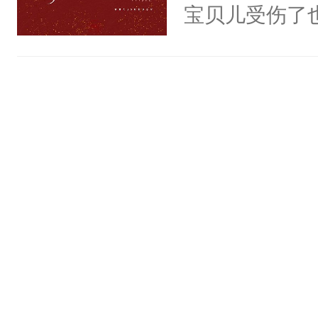
疯狂。沈括看
宝贝儿受伤了
静。这一世，
漠的杀死一只
人全身上下都
只是师兄。-
来，烤虫给你
美人受x冷漠
情不比受少，
头：“不不不
痛觉，哪怕受
才任由受自毁。
括转头朝边上
被渣男欺骗，
中有穿越者！
默吓得都结巴
打，最终在一
不要吵架，友好
我我我不吃肉
他决定远离渣
的螯刀，从树
上辈子在他临
着比他手臂还
的商界大佬—
我咬不动。”沈
门世家，传闻
默：……后来
从不与人亲近
用。林默拿着