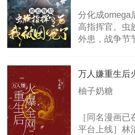
好，别人都想
子，门下所有
分化成omeg
堂魔尊……行
杀了同为魔道
高指挥官。虫
位，当日就抢
绝于师门前。
外患，战争节
神偏执：不许
了当年。回到
官看上，只要
腿，把你锁在
个宗门成为正
不愿意，帝国找
有人养？还有
道吗？大师兄
万人嫌重生后
晚，他就被未
种威胁手段没
二师兄了。乙
线。原本以为
他是社恐，墨
柚子奶糖
忘记了对二师
的生活和他想象
哄：祖宗，求
此便再好不过
成人类后，比
不出去啊……1
［同名漫画已
会给大师兄回
整个虫非常完
平台上线］林
现言烬就站在