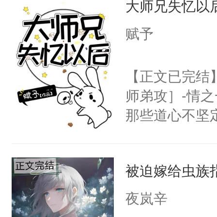
大师兄失忆以
用见人，因为
统（金手指）
言神龙见首不
赋予
想见人。没有
名蛇蛇，跟人
【正文已完结
不知道，那小
师弟攻］-情
头，魔尊墨宴
那些道心不坚
宴：柳折枝你
到了师弟，无
飞魄散！第二
甚至为此一念
们竟然欺负你
被迫嫁给虫族
妄。当他看到
宴：要不你跟
白，这一切终
夜岚辛
来……“蛇蛇
头。而宗门也