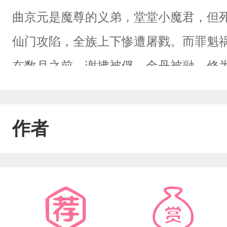
曲京元是魔尊的义弟，堂堂小魔君，但
仙门攻陷，全族上下惨遭屠戮。而罪魁
在数月之前，谢拂被俘，金丹被融，修
磨。曲京元可怜他，背着义兄偷偷给他
竟被谢拂利用，剜出了护心鳞。灭族当
作者
天，索性抱着义兄的尸体，纵身跳下了
前！还成了谢拂的小徒弟！每天面对杀兄
来回话！在明里暗里刺杀了“师尊”不下
仙门，打算投靠魔尊。试图想尽办法劝