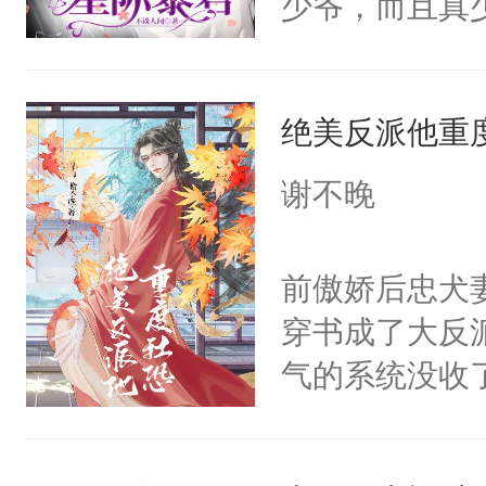
少爷，而且真
来想逗逗人类
自知争不过男
到油盐不进。
拾好包袱，带
本来只想成家
绝美反派他重
田。种田好，
只对他温柔。
致富奔小康。
谢不晚
至恶鬼神×冷
稳，就被人坑
善；他是冷，
隶。小奴隶吃
前傲娇后忠犬
只为你，守尽
气大能干活，
穿书成了大反
你，才拥有家
提供暖呼呼毛
气的系统没收
人×最强鬼神
没想到几年后
成了没用的废
者文风写实派
所有人闻风丧
说他可怜，却
奇的宝子们误
甜宠养成+种