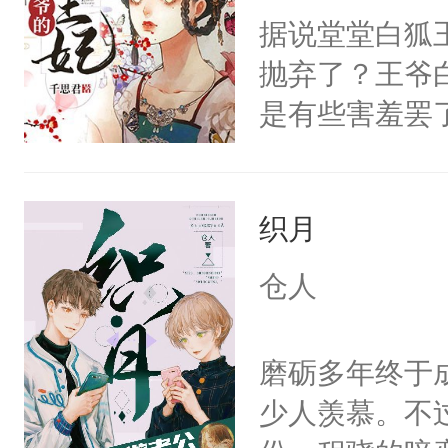
据说堂堂白狐
炆对自己始终
抛弃了？王爷
最后关头帮赵
是有些害羞罢
个凡人屁股后
沚表示这是爱
织月
想，需得寸步
想往哪里跑呢
仓人
的绍君，附耳
的夫人，你倒
磨砺多年终于
手投降，说：
少人羡慕。不
我背后拿开？”