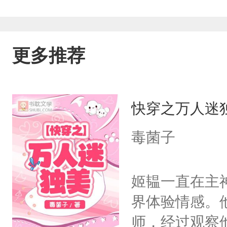
更多推荐
快穿之万人迷
毒菌子
姬韫一直在主
界体验情感。
师，经过观察