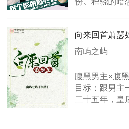
份。程骁的暗
候，程老爷子
人一定不要对
向来回首萧瑟
纪人看着保守
挑了几件性感
南屿之屿
发挥到了极致
戚恩的信息，
腹黑男主×腹
狗滚吧。]程骁
目标：跟男主
已发出，但被对
二十五年，皇
皇后，葬于黄
下葬后太子不