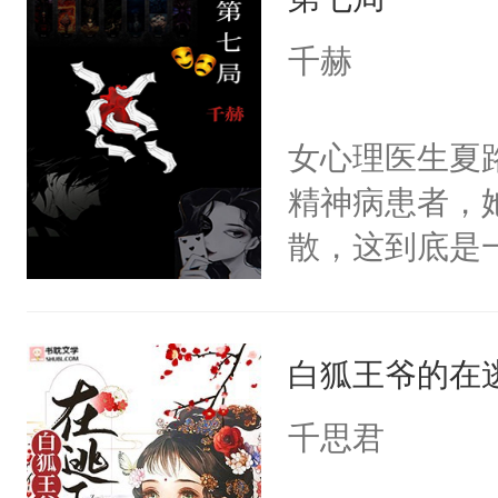
重生，莫星星
美。
体，在莫星星
千赫
武流苏父兄皆
流苏容貌冠绝
女心理医生夏
宫宴上见到三
精神病患者，
竭虑，但异域
散，这到底是
宴包裹里，有
否能找到答案
正妃位置。武
期待。女强男
武流苏势要查
白狐王爷的在
忙，武流苏帮
千思君
经起伏，在成
手。但武流苏