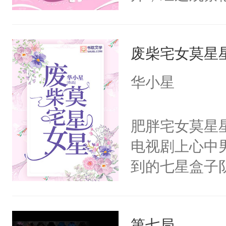
嘴他才知道，
界，既然之前
废柴宅女莫星
义，他决定参
凌，帮助女主
华小星
按自己的理解
有血缘的弟弟
肥胖宅女莫星
不喜欢我，是
电视剧上心中
意的校霸学生
到的七星盒子
其实我也可以
全侯之女武流
这是因为什么
魄打碎，意外
的。本文是万
第七局