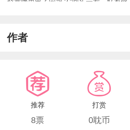
究竟哪里出了问题？”回头一看，好家伙
星：“……NPC就不能消停点吗！”
作者
推荐
打赏
8
票
0
耽币