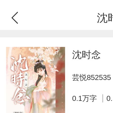
沈
沈时念
芸悦85253
0.1万字
0