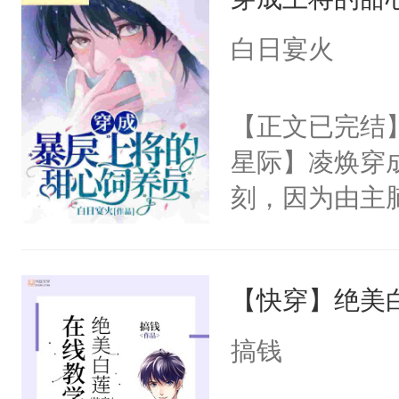
小管家：【放
猫：有道理哦
白日宴火
柏泪汪汪，“骗
危险，按住他
【正文已完结】
口。”-＃病娇
星际】凌焕穿
人能有什么坏
刻，因为由主
①双洁，互宠
达99%强制
位面前期都是
着脸威胁：“
【快穿】绝美
你会被打上囚
灭。”得知死
搞钱
的眼泪，伪装成