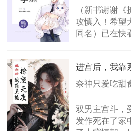
育园。当园长
（新书谢谢《
家撸。omeg
攻慎入！希望
多彩。他万万
同名）已在快
将受伤时的兽
叭！】1V1
话，装成猫吃
统界里面有个
要闻他的信息
进宫后，我靠
成为所有白莲
上将在他发热
I，他们决定
奈神只爱吃甜
eta，我给你
学子，莫之阳
戒不掉，上了
莲花可不止有
双男主宫斗，
【阴郁暴戾上将
点脑袋，看着
发作死在了家
ga受】【无生
常见问题一：