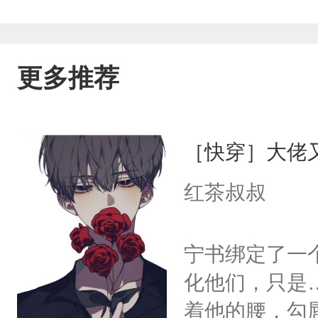
更多推荐
［快穿］大佬
红茶叔叔
宁书绑定了一
化他们，只是
着他的腰，勾