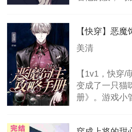
角落，捏着他
尝尝。”当红
【快穿】恶魔
来，给老公亲
用力——为你
美清
糖专业户，不
【1v1，快穿
变成了一只猫
册》。游戏小
心饲主，他才
管家：【卖萌
穿成上将的甜