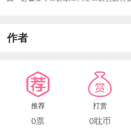
情，妖魔杀了昊双的宗门等昊双赶到只
刺了她一剑沈夏初也不想信沈时念，之
知道错怪了沈时念想说服沈时念可成魔
作者
了昊双一剑虽很心痛但还是捅了，昊双
叛仙门最后沈时念为昊双挡住了致命一
身份出现当颜义回来并未爱上昊双而昊
双最后昊双和颜义在了一起
推荐
打赏
0
票
0
耽币