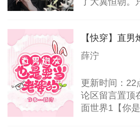
了大冀恒朝。
年期均为兽态
教科书版：“
己的世界，并
栏可看另外两本
样。”莫之阳
王名为云胤，
反派霸总不肯
母的微笑：“
【快穿】直男
惜被人暗害，
穿]被迫和黑
留看着面前这
绝。主神知晓
薛泞
人，突然醒悟
顾云去到大冀
问题二：废后
朝，一个从未
更新时间：2
卫天还没亮，
为三种性别。
论区留言置顶
腰：“陛下，
构与男子相同
面世界1【你
不好了！”“那
了一颗红色的
长大的竹马，
扣到怀里，安
得不开始在后
抢了你要给竹
顶替白莲花的
人，最终坐上