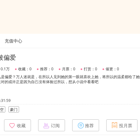
充值中心
被偏爱
0.1万
●
收藏：0
●
推荐：0
●
月票：0
●
打赏：0
●
催更：0
么是偏爱？万人迷就是，在所以人见到她的第一眼就喜欢上她，将所以的温柔都给了她
是对的或许正是因为自己没有体验过所以，想从小说中看看吧
31:59
空
豪门
收藏
订阅
推荐
投月票