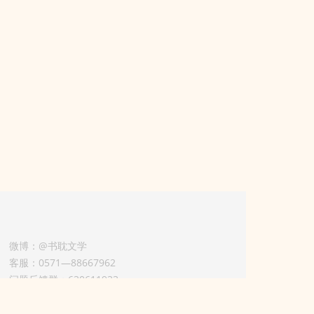
微博：@书耽文学
客服：0571—88667962
问题反馈群：630611933
版权业务联系人-淡风 QQ：
3614922414（加好友请备注合作来意）