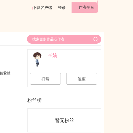
作者平台
下载客户端
登录
长嫡
偏爱就
打赏
催更
粉丝榜
暂无粉丝