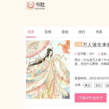
推荐
言情
原创
排行
书库
万人迷生来
连载
●
总字数：231
●
点击：
简介：什么是万人迷？什
是，无论什么事情，你都
更新时间：2023-06-02 01:
分类：
爽文
玄幻
架
下载APP,读本书