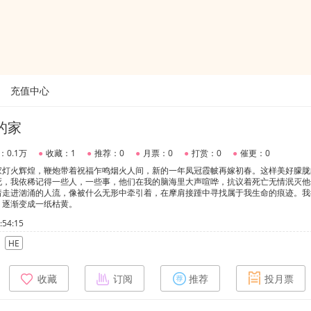
充值中心
的家
：0.1万
●
收藏：1
●
推荐：0
●
月票：0
●
打赏：0
●
催更：0
家灯火辉煌，鞭炮带着祝福乍鸣烟火人间，新的一年凤冠霞帔再嫁初春。这样美好朦胧
死，我依稀记得一些人，一些事，他们在我的脑海里大声喧哗，抗议着死亡无情泯灭他
着走进汹涌的人流，像被什么无形中牵引着，在摩肩接踵中寻找属于我生命的痕迹。我
，逐渐变成一纸枯黄。
54:15
HE
收藏
订阅
推荐
投月票