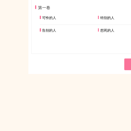
第一卷
可怜的人
特别的人
告别的人
想死的人