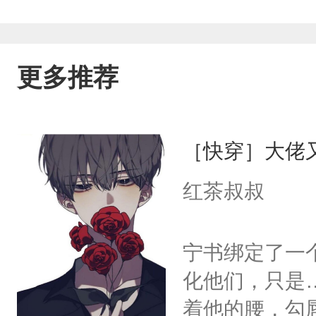
更多推荐
［快穿］大佬
红茶叔叔
宁书绑定了一
化他们，只是
着他的腰，勾