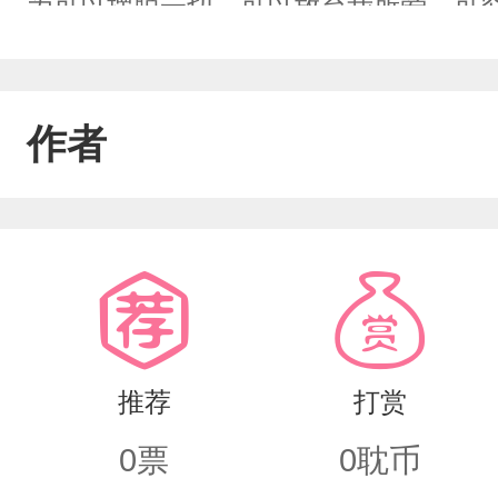
为可以摆脱一切，可以放弃我所爱，可
是贱，明知不可为却硬要去尝试，最后
究还是要过去的，时间会淡化一切
作者
推荐
打赏
0
票
0
耽币