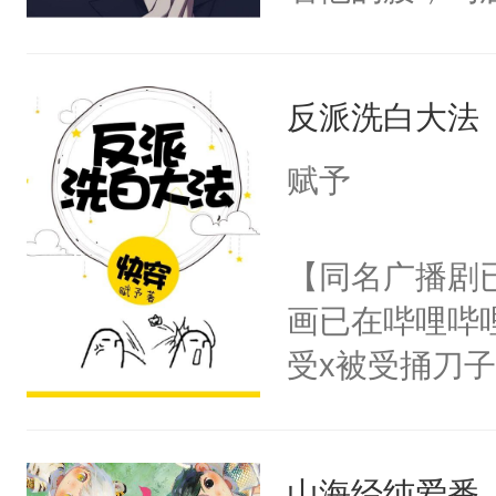
角落，捏着他
尝尝。”当红
反派洗白大法
来，给老公亲
用力——为你
赋予
糖专业户，不
【同名广播剧
画已在哔哩哔
受x被受捅刀
派，他的任务
一位合适的男
山海经纯爱番