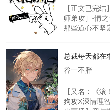
快放开我！我
【正文已完结
哪？”祝余草
师弟攻］-情
白带去了异世
那些道心不坚
到了异世界，
到了师弟，无
七扭八，没几
甚至为此一念
他一见钟情了
总裁每天都在
妄。当他看到
你真的不想要
白，这一切终
谷一不胖
（坚定得像是
头。而宗门也
哪我在哪！伴
子，门下所有
【又名：《滚
笑）：“小样
杀了同为魔道
狗攻X深情理智
三：狌狌世界
绝于师门前。