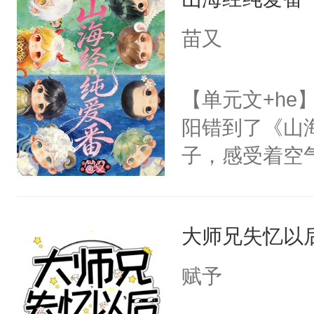
病，一个个的
上了还是无动
苗又
力跟男主称兄
间变脸背叛他
【单元文+h
的恶事他都对
阳错到了《山
一个权力滔天
子，感受着空
右男主又报复
进山中大喊。
个世界了。直
要？”祝余：“
他说：【您需
大师兄失忆以
侣是什么？能
年，存活下来
中绝望，但为
赋予
再说一遍。】
有姻缘，不要
世界苟活十年。