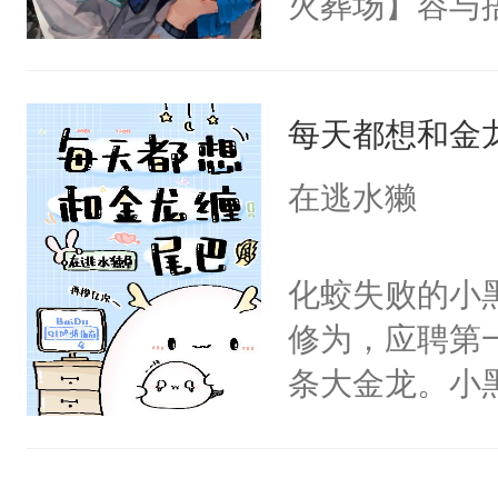
火葬场】容与
《山海经》的
了当年。回到
畔，他不懂，
着要对象，一
个宗门成为正
么怒火中烧。
道吗？大师兄
每天都想和金
有一瞬的恍惚
二师兄了。乙
严之畔就拥上
在逃水獭
忘记了对二师
你！这句话是
此便再好不过
与轻轻的抚着
化蛟失败的小
会给大师兄回
纠缠的转身离
修为，应聘第
现言烬就站在
牙切齿，愤愤
条大金龙。小
静。这一世，
为了他的钱才
好？金龙：滚
只是师兄。-
故纵罢了！看
握着那根黑乎
情不比受少，
回来！然而，