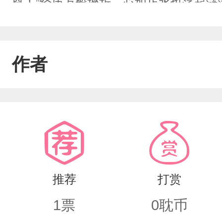
尊！”经历万般挫折，心如止水也荡起涟
师尊应唤我？”“你.....”腹黑邪魅攻×深
作者
推荐
打赏
1
票
0
耽币