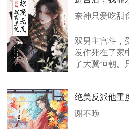
成为所有白莲
I，他们决定
奈神只爱吃甜
学子，莫之阳
莲花可不止有
双男主宫斗，
点脑袋，看着
发作死在了家
常见问题一：
了大冀恒朝。
教科书版：“
己的世界，并
样。”莫之阳
王名为云胤，
母的微笑：“
绝美反派他重
惜被人暗害，
留看着面前这
绝。主神知晓
谢不晚
人，突然醒悟
顾云去到大冀
问题二：废后