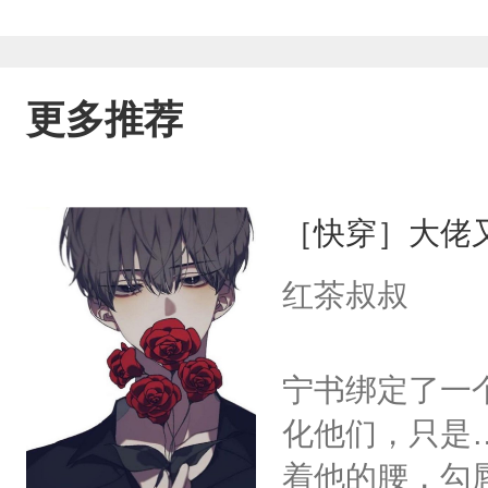
更多推荐
［快穿］大佬
红茶叔叔
宁书绑定了一
化他们，只是
着他的腰，勾