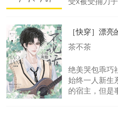
受x被受捅刀
宴：柳折枝你
派，他的任务
飞魄散！第二
一位合适的男
们竟然欺负你
［快穿］漂亮
病，一个个的
宴：要不你跟
上了还是无动
茶不茶
来……“蛇蛇
力跟男主称兄
好，别人都想
间变脸背叛他
绝美哭包乖巧社
堂魔尊……行
的恶事他都对
始终一人新生
位，当日就抢
一个权力滔天
的宿主，但是
神偏执：不许
右男主又报复
个社恐小哭包
腿，把你锁在
个世界了。直
宿主，元宝只
有人养？还有
他说：【您需