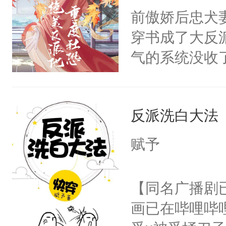
朝，一个从未
前傲娇后忠犬
卫天还没亮，
为三种性别。
穿书成了大反
腰：“陛下，
构与男子相同
气的系统没收
不好了！”“那
了一颗红色的
成了没用的废
扣到怀里，安
得不开始在后
说他可怜，却
顶替白莲花的
人，最终坐上
反派洗白大法
用见人，因为
小白莲：“嘤嘤
言神龙见首不
胡说，我没碰
赋予
想见人。没有
这是你舅妈，快
名蛇蛇，跟人
不愧是大佬，
【同名广播剧
不知道，那小
悉，嗷？这不
画已在哔哩哔
头，魔尊墨宴
可以先看仙帝