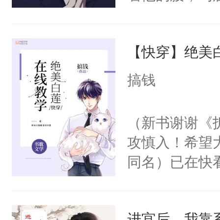
角落，捏着他
尝尝。”当红
【快穿】绝美
来，给老公亲
用力——为你
搞钱
糖专业户，不
（新书谢谢《
攻慎入！希望
同名）已在快
叭！】1V1
统界里面有个
进宫后，我靠